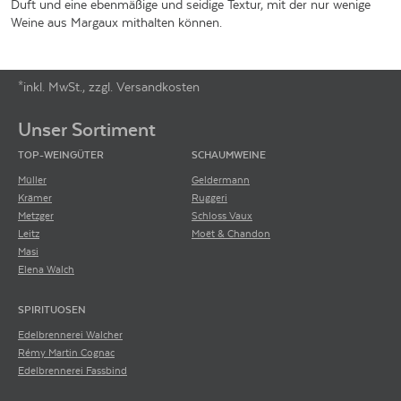
Duft und eine ebenmäßige und seidige Textur, mit der nur wenige
Weine aus Margaux mithalten können.
*inkl. MwSt., zzgl. Versandkosten
Footer-Menü
Unser Sortiment
TOP-WEINGÜTER
SCHAUMWEINE
Müller
Geldermann
Krämer
Ruggeri
Metzger
Schloss Vaux
Leitz
Moët & Chandon
Masi
Elena Walch
SPIRITUOSEN
Edelbrennerei Walcher
Rémy Martin Cognac
Edelbrennerei Fassbind