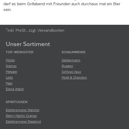
darf es beim Grillabend mit Freunden auch durchaus mal ein Bier
sein.
*inkl. MwSt., zzgl. Versandkosten
Footer-Menü
Unser Sortiment
TOP-WEINGÜTER
SCHAUMWEINE
Müller
Geldermann
Krämer
Ruggeri
Metzger
Schloss Vaux
Leitz
Moët & Chandon
Masi
Elena Walch
SPIRITUOSEN
Edelbrennerei Walcher
Rémy Martin Cognac
Edelbrennerei Fassbind