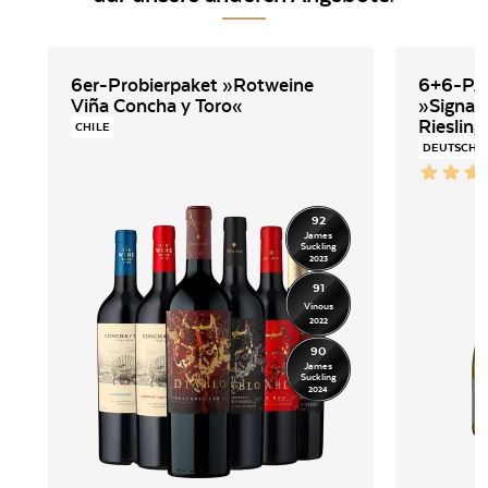
6er-Probierpaket »Rotweine
6+6-P
Viña Concha y Toro«
»Signatu
CHILE
DEUTSCHL
92
James
Suckling
2023
91
Vinous
2022
90
James
Suckling
2024