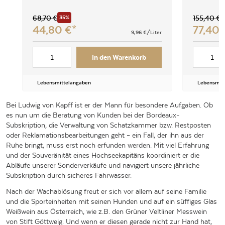
68,70
€
35%
155,40
€
44,80
€
77,40
9,96
€/Liter
In den Warenkorb
Lebensmittelangaben
Lebensmit
Bei Ludwig von Kapff ist er der Mann für besondere Aufgaben. Ob
es nun um die Beratung von Kunden bei der Bordeaux-
Subskription, die Verwaltung von Schatzkammer bzw. Restposten
oder Reklamationsbearbeitungen geht – ein Fall, der ihn aus der
Ruhe bringt, muss erst noch erfunden werden. Mit viel Erfahrung
und der Souveränität eines Hochseekapitäns koordiniert er die
Abläufe unserer Sonderverkäufe und navigiert unsere jährliche
Subskription durch sicheres Fahrwasser.
Nach der Wachablösung freut er sich vor allem auf seine Familie
und die Sporteinheiten mit seinen Hunden und auf ein süffiges Glas
Weißwein aus Österreich, wie z.B. den Grüner Veltliner Messwein
von Stift Göttweig. Und wenn er diesen gerade nicht zur Hand hat,