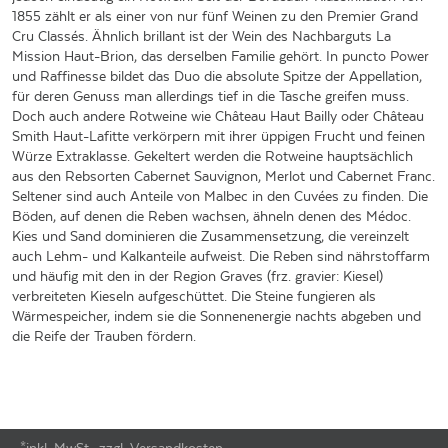
1855 zählt er als einer von nur fünf Weinen zu den Premier Grand
Cru Classés. Ähnlich brillant ist der Wein des Nachbarguts La
Mission Haut-Brion, das derselben Familie gehört. In puncto Power
und Raffinesse bildet das Duo die absolute Spitze der Appellation,
für deren Genuss man allerdings tief in die Tasche greifen muss.
Doch auch andere Rotweine wie Château Haut Bailly oder Château
Smith Haut-Lafitte verkörpern mit ihrer üppigen Frucht und feinen
Würze Extraklasse. Gekeltert werden die Rotweine hauptsächlich
aus den Rebsorten Cabernet Sauvignon, Merlot und Cabernet Franc.
Seltener sind auch Anteile von Malbec in den Cuvées zu finden. Die
Böden, auf denen die Reben wachsen, ähneln denen des Médoc.
Kies und Sand dominieren die Zusammensetzung, die vereinzelt
auch Lehm- und Kalkanteile aufweist. Die Reben sind nährstoffarm
und häufig mit den in der Region Graves (frz. gravier: Kiesel)
verbreiteten Kieseln aufgeschüttet. Die Steine fungieren als
Wärmespeicher, indem sie die Sonnenenergie nachts abgeben und
die Reife der Trauben fördern.