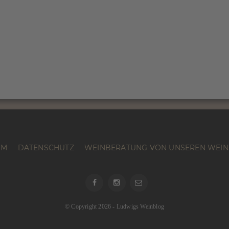
UM
DATENSCHUTZ
WEINBERATUNG VON UNSEREN WEIN
Facebook
Instagram
email
© Copyright 2026
-
Ludwigs Weinblog