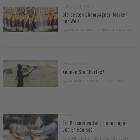
LUDWIG ON TOUR
Die besten Champagner-Marken
der Welt
POSTED
by
ARNDT MENKE
15. NOVEMBER 2024
ON
WEIN WISSEN
Kennen Sie Charles?
POSTED
by
NATALIA VELIKINA
16. JUNI 2022
ON
ANLÄSSE
Ein Präsent voller Erinnerungen
und Erlebnisse
POSTED
by
CARINA LANG
29. NOVEMBER 2018