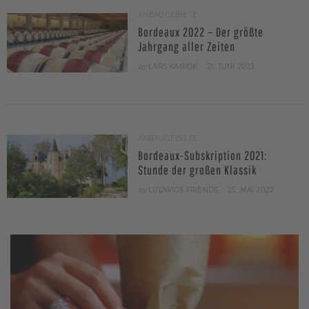
ANBAUGEBIETE
Bordeaux 2022 – Der größte
Jahrgang aller Zeiten
POSTED
by
LARS KANIOK
21. JUNI 2023
ON
ANBAUGEBIETE
Bordeaux-Subskription 2021:
Stunde der großen Klassik
POSTED
by
LUDWIGS FRIENDS
25. MAI 2022
ON