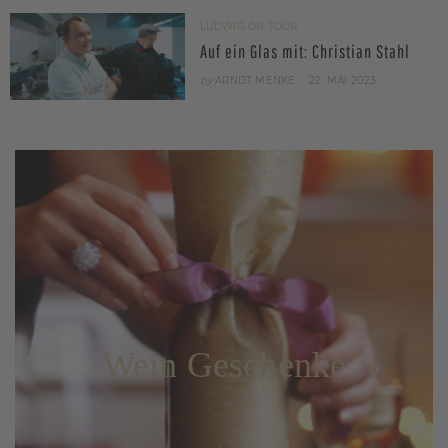
LUDWIG ON TOUR
Auf ein Glas mit: Christian Stahl
POSTED
by
ARNDT MENKE
22. MAI 2023
ON
Wein Geschenke