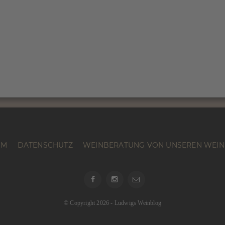
UM
DATENSCHUTZ
WEINBERATUNG VON UNSEREN WEIN
Facebook
Instagram
email
© Copyright 2026
-
Ludwigs Weinblog