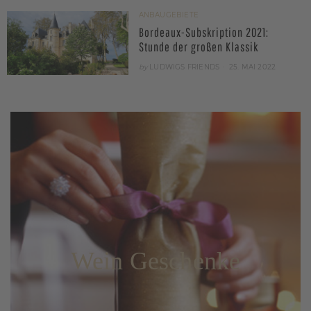
ANBAUGEBIETE
Bordeaux-Subskription 2021:
Stunde der großen Klassik
POSTED
by
LUDWIGS FRIENDS
25. MAI 2022
ON
Wein Geschenke