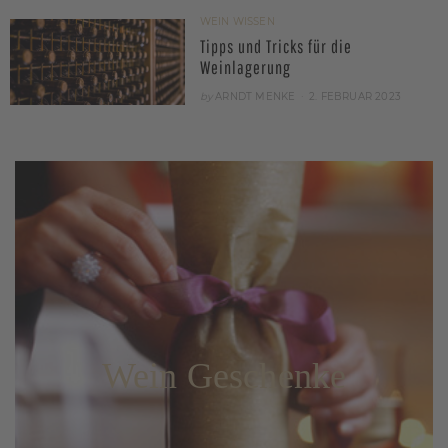
WEIN WISSEN
Tipps und Tricks für die
Weinlagerung
POSTED
by
ARNDT MENKE
2. FEBRUAR 2023
ON
Wein Geschenke