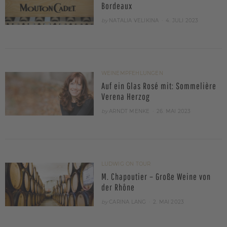
Bordeaux
POSTED
by
NATALIA VELIKINA
4. JULI 2023
ON
WEINEMPFEHLUNGEN
Auf ein Glas Rosé mit: Sommelière
Verena Herzog
POSTED
by
ARNDT MENKE
26. MAI 2023
ON
LUDWIG ON TOUR
M. Chapoutier – Große Weine von
der Rhône
POSTED
by
CARINA LANG
2. MAI 2023
ON