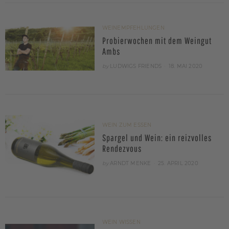
WEINEMPFEHLUNGEN
Probierwochen mit dem Weingut
Ambs
POSTED
by
LUDWIGS FRIENDS
18. MAI 2020
ON
WEIN ZUM ESSEN
Spargel und Wein: ein reizvolles
Rendezvous
POSTED
by
ARNDT MENKE
25. APRIL 2020
ON
WEIN WISSEN