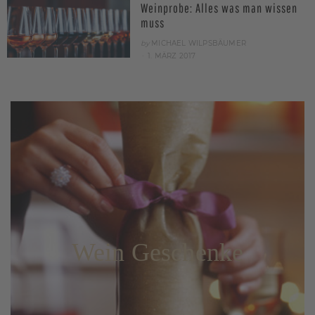
Weinprobe: Alles was man wissen
muss
by
MICHAEL WILPSBÄUMER
POSTED
1. MÄRZ 2017
ON
Wein Geschenke