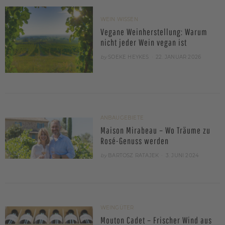
WEIN WISSEN
Vegane Weinherstellung: Warum
nicht jeder Wein vegan ist
POSTED
by
SOEKE HEYKES
22. JANUAR 2026
ON
ANBAUGEBIETE
Maison Mirabeau – Wo Träume zu
Rosé-Genuss werden
POSTED
by
BARTOSZ RATAJEK
3. JUNI 2024
ON
WEINGÜTER
Mouton Cadet – Frischer Wind aus