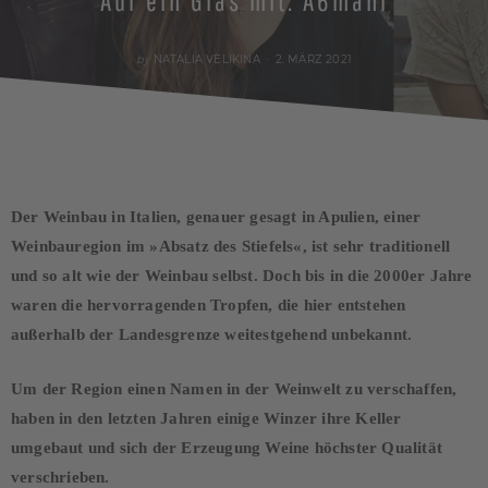
Auf ein Glas mit: A6mani
POSTED
by
NATALIA VELIKINA
2. MÄRZ 2021
ON
Der Weinbau in Italien, genauer gesagt in Apulien, einer
Weinbauregion im »Absatz des Stiefels«, ist sehr traditionell
und so alt wie der Weinbau selbst. Doch bis in die 2000er Jahre
waren die hervorragenden Tropfen, die hier entstehen
außerhalb der Landesgrenze weitestgehend unbekannt.
Um der Region einen Namen in der Weinwelt zu verschaffen,
haben in den letzten Jahren einige Winzer ihre Keller
umgebaut und sich der Erzeugung Weine höchster Qualität
verschrieben.