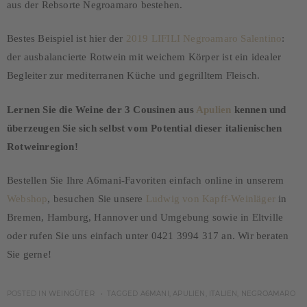
aus der Rebsorte Negroamaro bestehen.
Bestes Beispiel ist hier der
2019 LIFILI Negroamaro Salentino
:
der ausbalancierte Rotwein mit weichem Körper ist ein idealer
Begleiter zur mediterranen Küche und gegrilltem Fleisch.
Lernen Sie die Weine der 3 Cousinen aus
Apulien
kennen und
überzeugen Sie sich selbst vom Potential dieser italienischen
Rotweinregion!
Bestellen Sie Ihre A6mani-Favoriten einfach online in unserem
Webshop
, besuchen Sie unsere
Ludwig von Kapff-Weinläger
in
Bremen, Hamburg, Hannover und Umgebung sowie in Eltville
oder rufen Sie uns einfach unter 0421 3994 317 an. Wir beraten
Sie gerne!
POSTED IN
WEINGÜTER
TAGGED
A6MANI
,
APULIEN
,
ITALIEN
,
NEGROAMARO