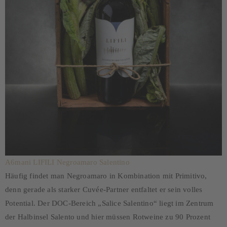
A6mani LIFILI Negroamaro Salentino
Häufig findet man Negroamaro in Kombination mit Primitivo,
denn gerade als starker Cuvée-Partner entfaltet er sein volles
Potential. Der DOC-Bereich „Salice Salentino“ liegt im Zentrum
der Halbinsel Salento und hier müssen Rotweine zu 90 Prozent