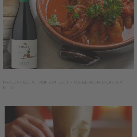
POSTED IN
REZEPTE
,
WEIN ZUM ESSEN
TAGGED
GEBRATENER PULPO
,
PULPO