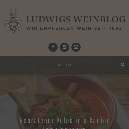
Facebook
Instagram
email
Zum
MENU
Inhalt
springen
Gebratener Pulpo in pikanter