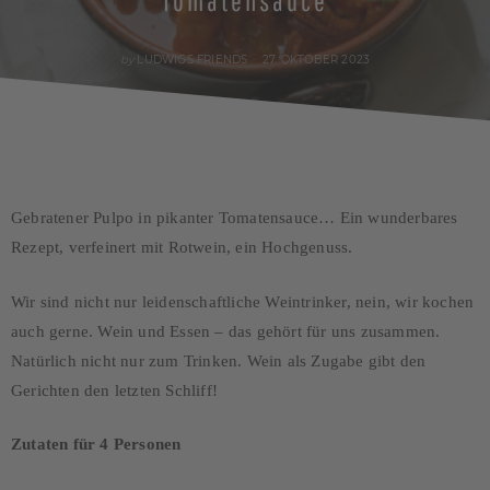
Tomatensauce
POSTED
by
LUDWIGS FRIENDS
27. OKTOBER 2023
ON
Gebratener Pulpo in pikanter Tomatensauce… Ein wunderbares
Rezept, verfeinert mit Rotwein, ein Hochgenuss.
Wir sind nicht nur leidenschaftliche Weintrinker, nein, wir kochen
auch gerne. Wein und Essen – das gehört für uns zusammen.
Natürlich nicht nur zum Trinken. Wein als Zugabe gibt den
Gerichten den letzten Schliff!
Zutaten für 4 Personen