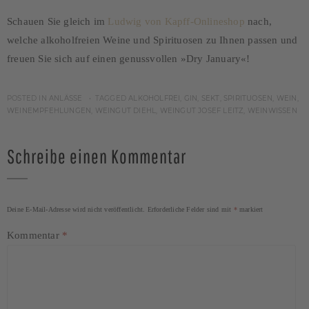
Schauen Sie gleich im
Ludwig von Kapff-Onlineshop
nach,
welche alkoholfreien Weine und Spirituosen zu Ihnen passen und
freuen Sie sich auf einen genussvollen »Dry January«!
POSTED IN
ANLÄSSE
TAGGED
ALKOHOLFREI
,
GIN
,
SEKT
,
SPIRITUOSEN
,
WEIN
,
WEINEMPFEHLUNGEN
,
WEINGUT DIEHL
,
WEINGUT JOSEF LEITZ
,
WEINWISSEN
Schreibe einen Kommentar
Deine E-Mail-Adresse wird nicht veröffentlicht.
Erforderliche Felder sind mit
*
markiert
Kommentar
*