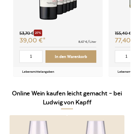
53,70
€
27%
155,40
€
39,00
€
77,40
8,67
€/Liter
In den Warenkorb
Lebensmittelangaben
Lebensmit
Online Wein kaufen leicht gemacht – bei
Ludwig von Kapff