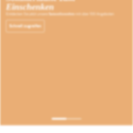
Einschenken
Entdecken Sie jetzt unsere
Saisonfavoriten
mit über 100 Angeboten
Jetzt sichern
Schnell zugreifen