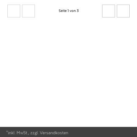
Seite 1 von 3
*inkl. MwSt., zzgl. Versandkosten
Footer-Menü