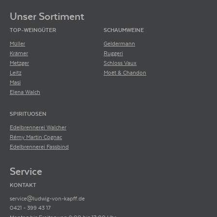
Unser Sortiment
TOP-WEINGÜTER
SCHAUMWEINE
Müller
Geldermann
Krämer
Ruggeri
Metzger
Schloss Vaux
Leitz
Moët & Chandon
Masi
Elena Walch
SPIRITUOSEN
Edelbrennerei Walcher
Rémy Martin Cognac
Edelbrennerei Fassbind
Service
KONTAKT
service@ludwig-von-kapff.de
0421 - 399 43 17