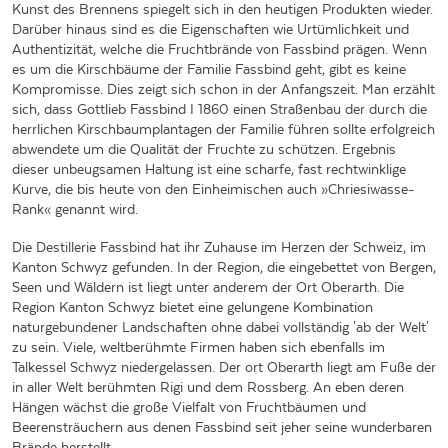
Kunst des Brennens spiegelt sich in den heutigen Produkten wieder.
Darüber hinaus sind es die Eigenschaften wie Urtümlichkeit und
Authentizität, welche die Fruchtbrände von Fassbind prägen. Wenn
es um die Kirschbäume der Familie Fassbind geht, gibt es keine
Kompromisse. Dies zeigt sich schon in der Anfangszeit. Man erzählt
sich, dass Gottlieb Fassbind I 1860 einen Straßenbau der durch die
herrlichen Kirschbaumplantagen der Familie führen sollte erfolgreich
abwendete um die Qualität der Fruchte zu schützen. Ergebnis
dieser unbeugsamen Haltung ist eine scharfe, fast rechtwinklige
Kurve, die bis heute von den Einheimischen auch »Chriesiwasse-
Rank« genannt wird.
Die Destillerie Fassbind hat ihr Zuhause im Herzen der Schweiz, im
Kanton Schwyz gefunden. In der Region, die eingebettet von Bergen,
Seen und Wäldern ist liegt unter anderem der Ort Oberarth. Die
Region Kanton Schwyz bietet eine gelungene Kombination
naturgebundener Landschaften ohne dabei vollständig 'ab der Welt'
zu sein. Viele, weltberühmte Firmen haben sich ebenfalls im
Talkessel Schwyz niedergelassen. Der ort Oberarth liegt am Fuße der
in aller Welt berühmten Rigi und dem Rossberg. An eben deren
Hängen wächst die große Vielfalt von Fruchtbäumen und
Beerensträuchern aus denen Fassbind seit jeher seine wunderbaren
Brände herstellt.