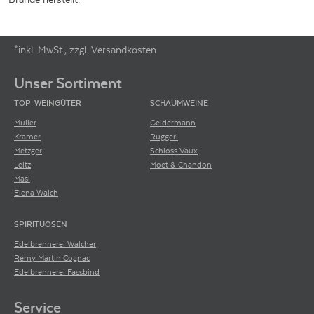
*inkl. MwSt., zzgl. Versandkosten
Footer-Menü
Unser Sortiment
TOP-WEINGÜTER
SCHAUMWEINE
Müller
Geldermann
Krämer
Ruggeri
Metzger
Schloss Vaux
Leitz
Moët & Chandon
Masi
Elena Walch
SPIRITUOSEN
Edelbrennerei Walcher
Rémy Martin Cognac
Edelbrennerei Fassbind
Service