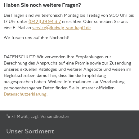
uns einen
Gutschein im Wert von 25€
(einlösbar ab 75€ -
Haben Sie noch weitere Fragen?
ausgenommen sind Subskriptionsartikel).
Bei Fragen sind wir telefonisch Montag bis Freitag von 9:00 Uhr bis
Der Gutschein wird Ihnen nach der Bestellung des Neukunden zeitnah
per Post bzw. E-Mail zugestellt.
17 Uhr unter
(0421) 39 94 317
erreichbar. Oder schreiben Sie uns
eine E-Mail an
service@ludwig-von-kapff.de
.
Wir freuen uns auf ihre Nachricht!
DATENSCHUTZ: Wir verwenden Ihre Empfehlungen zur
Berechnung des Anspruchs auf eine Prämie sowie zur Zusendung
unseres aktuellen Kataloges und weiterer Angebote und weisen im
Begleitschreiben darauf hin, dass Sie die Empfehlung
ausgesprochen haben. Weitere Informationen zur Verarbeitung
personenbezogener Daten finden Sie in unserer offiziellen
Datenschutzerklärung
.
*inkl. MwSt., zzgl. Versandkosten
Footer-Menü
Unser Sortiment