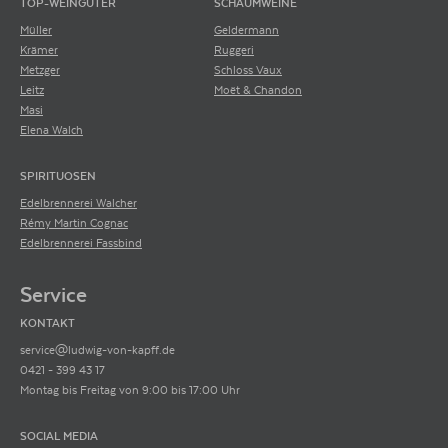
TOP-WEINGÜTER
SCHAUMWEINE
Müller
Geldermann
Krämer
Ruggeri
Metzger
Schloss Vaux
Leitz
Moët & Chandon
Masi
Elena Walch
SPIRITUOSEN
Edelbrennerei Walcher
Rémy Martin Cognac
Edelbrennerei Fassbind
Service
KONTAKT
service@ludwig-von-kapff.de
0421 - 399 43 17
Montag bis Freitag von 9:00 bis 17:00 Uhr
SOCIAL MEDIA