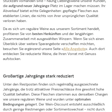
Stückzahl vorhanden sind – häufig Lieblingsweine unserer Kunden,
die
aufgrund neuer Jahrgänge
Platz im Lager machen müssen. Ihr
Abverkauf bietet echte Gelegenheiten: gepflegte Flaschen aus
etablierten Linien, die nichts von ihrer ursprünglichen Qualität
verloren haben.
Da es sich um reguläre Weine aus unserem Sortiment handelt,
profitieren Sie von
besten
Herkünften
und der langjährigen
Zusammenarbeit mit ausgewählten Winzern. Wenn Sie sich einen
Überblick über weitere Sparangebote verschaffen möchten,
besuchen Sie ergänzend unsere Seite »
Alle Angebote
«. Auch dort
entdecken Sie reduzierte Weine, die Ihren Vorrat mit Genuss
aufstocken.
Großartige Jahrgänge stark reduziert
Unter den Restposten finden sich regelmäßig ausgezeichnete
Jahrgänge, die trotz attraktiver Preisnachlässe ihre gewohnt hohe
Qualität behalten. Diese Flaschen stammen aus denselben Chargen
wie unsere regulären Weine und wurden unter
optimalen
Bedingungen
gelagert. Der Wein-Discount entsteht ausschließlich
durch geringe Restmengen oder Sortimentswechsel – nicht durch