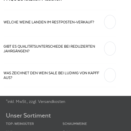
WELCHE WEINE LANDEN IM RESTPOSTEN-VERKAUF?
Weine mit begrenzten Restmengen, häufig aufgrund von Lagerräumung
oder Jahrgangswechseln. Die Qualität entspricht weiterhin dem
GIBT ES QUALITÄTSUNTERSCHIEDE BEI REDUZIERTEN
regulären Sortiment.
JAHRGÄNGEN?
Nein. Die Preisreduktion entsteht nicht durch Qualitätsverluste, sondern
durch geringe Bestände oder Sortimentswechsel.
WAS ZEICHNET DEN WEIN SALE BEI LUDWIG VON KAPFF
AUS?
Niedrige Preise, geprüfte Jahrgänge, verlässliche Partnerschaften mit
Winzern und zusätzliche Vorteile wie günstige Versandkosten und eine
umfangreiche Beratung.
*inkl. MwSt., zzgl. Versandkosten
Footer-Menü
Unser Sortiment
TOP-WEINGÜTER
SCHAUMWEINE