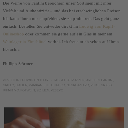
Die Weine von Fantini bereichern unser Sortiment mit ihrer
Vielfalt und Authentizität – und das bei erschwinglichen Preisen.
Ich kann Ihnen nur empfehlen, sie zu probieren. Das geht ganz
einfach: Bestellen Sie entweder direkt im
Ludwig von Kapff-
Onlineshop
oder kommen sie gerne auf ein Glas in meinem
Weinlager in Eimsbüttel
vorbei. Ich freue mich schon auf Ihren
Besuch.«
Phillipp Störmer
POSTED IN
LUDWIG ON TOUR
TAGGED
ABRUZZEN
,
APULIEN
,
FANTINI
,
GRILLO
,
ITALIEN
,
KAMPANIEN
,
LUNATICO
,
NEGROAMARO
,
PINOT GRIGIO
,
PRIMITIVO
,
ROTWEIN
,
SIZILIEN
,
VESEVO