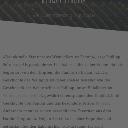
großer Traum«
POSTED
by
PHILLIPP STÖRMER
5. JANUAR 2024
ON
»Der aktuelle Star unseres Weinkellers ist Fantini«, sagt Phillipp
Störmer. »Als passionierter Liebhaber italienischer Weine bin ich
begeistert von den Tropfen, die Fantini zu bieten hat. Die
Geschichte des Weinguts ist dabei ebenso fesselnd wie der
Geschmack der Weine selbst.« Phillipp, unser Filialleiter im
Weinlager Eimsbüttel
, gewährt einen spannenden Einblick in die
Geschichte von Fantini und das besondere Terroir
Italiens
.
Außerdem nennt er seinen persönlichen Favoriten aus dem
Fantini-Programm. Folgen Sie einfach seiner Expertise und
entdecken Sie den italienischen Top-Erzeuger für sich!