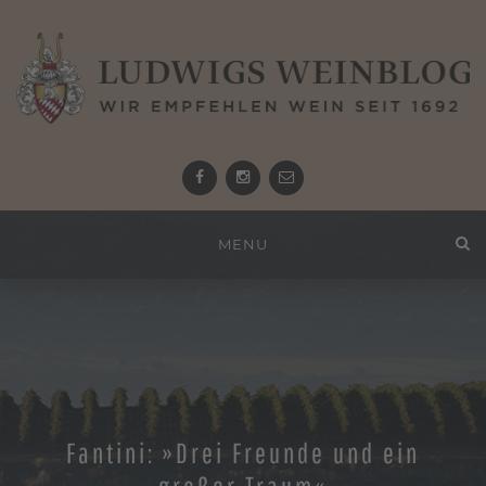
Facebook
Instagram
email
Zum
MENU
Inhalt
springen
Fantini: »Drei Freunde und ein