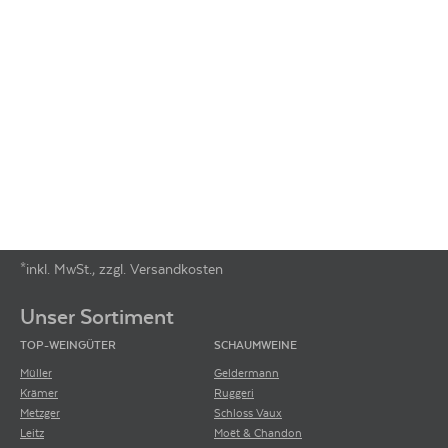
*inkl. MwSt., zzgl. Versandkosten
Footer-Menü
Unser Sortiment
TOP-WEINGÜTER
SCHAUMWEINE
Müller
Geldermann
Krämer
Ruggeri
Metzger
Schloss Vaux
Leitz
Moët & Chandon