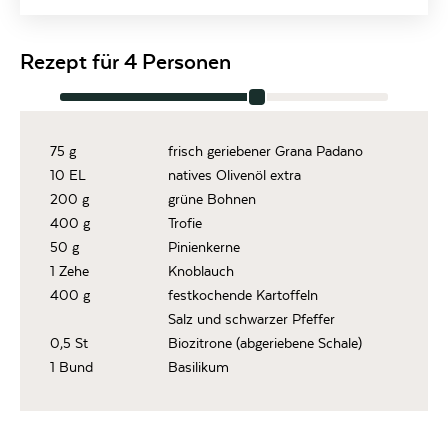
Rezept für 4 Personen
75 g
frisch geriebener Grana Padano
10 EL
natives Olivenöl extra
200 g
grüne Bohnen
400 g
Trofie
50 g
Pinienkerne
1 Zehe
Knoblauch
400 g
festkochende Kartoffeln
Salz und schwarzer Pfeffer
0,5 St
Biozitrone (abgeriebene Schale)
1 Bund
Basilikum