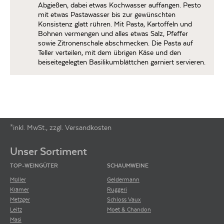
Abgießen, dabei etwas Kochwasser auffangen. Pesto
mit etwas Pastawasser bis zur gewünschten
Konsistenz glatt rühren. Mit Pasta, Kartoffeln und
Bohnen vermengen und alles etwas Salz, Pfeffer
sowie Zitronenschale abschmecken. Die Pasta auf
Teller verteilen, mit dem übrigen Käse und den
beiseitegelegten Basilikumblättchen garniert servieren.
*inkl. MwSt., zzgl. Versandkosten
Footer-Menü
Unser Sortiment
TOP-WEINGÜTER
SCHAUMWEINE
Müller
Geldermann
Krämer
Ruggeri
Metzger
Schloss Vaux
Leitz
Moët & Chandon
Masi