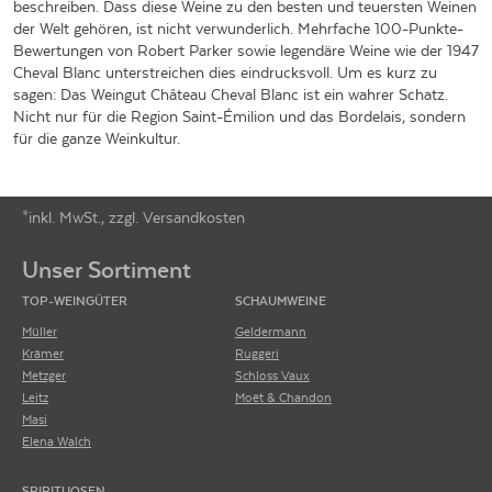
beschreiben. Dass diese Weine zu den besten und teuersten Weinen
der Welt gehören, ist nicht verwunderlich. Mehrfache 100-Punkte-
Bewertungen von Robert Parker sowie legendäre Weine wie der 1947
Cheval Blanc unterstreichen dies eindrucksvoll. Um es kurz zu
sagen: Das Weingut Château Cheval Blanc ist ein wahrer Schatz.
Nicht nur für die Region Saint-Émilion und das Bordelais, sondern
für die ganze Weinkultur.
*inkl. MwSt., zzgl. Versandkosten
Footer-Menü
Unser Sortiment
TOP-WEINGÜTER
SCHAUMWEINE
Müller
Geldermann
Krämer
Ruggeri
Metzger
Schloss Vaux
Leitz
Moët & Chandon
Masi
Elena Walch
SPIRITUOSEN