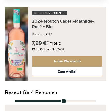
EMPOHLEN ZUM REZEPT
2024 Mouton Cadet »Mathilde«
Rosé – Bio
Bordeaux AOP
7,99
€
11,95
€
10,65 €/Liter
inkl. MwSt.,
In den Warenkorb
Zum Artikel
Rezept für 4 Personen