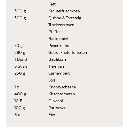
Fett
300 g
Kräuterfrischkäse
300 g
Quiche & Tarteteig
Trockenerbsen
Pfeffer
Backpapier
70 g
Pinienkerne
280 g
Getrocknete Tomaten
1 Bund
Basilikum
6 Stiele
Thymian
250 g
Camembert
Salz
1 x
Knoblauchzehe
400 g
Kirschtomaten
10 EL
Olivenöl
100 g
Parmesan
6 x
Eier