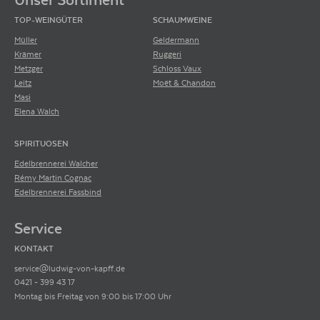
TOP-WEINGÜTER
SCHAUMWEINE
Müller
Geldermann
Krämer
Ruggeri
Metzger
Schloss Vaux
Leitz
Moët & Chandon
Masi
Elena Walch
SPIRITUOSEN
Edelbrennerei Walcher
Rémy Martin Cognac
Edelbrennerei Fassbind
Service
KONTAKT
service@ludwig-von-kapff.de
0421 - 399 43 17
Montag bis Freitag von 9:00 bis 17:00 Uhr