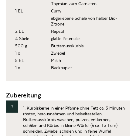
Thymian zum Garnieren
1 EL
Curry
abgeriebene Schale von halber Bio-
Zitrone
2 EL
Rapsöl
4 Stiele
glatte Petersilie
500 g
Butternusskürbis
1 x
Zwiebel
5 EL
Milch
1 x
Backpapier
Zubereitung
1
1. Kürbiskerne in einer Pfanne ohne Fett ca. 3 Minuten
rösten, herausnehmen und beiseitestellen.
Butternusskürbis waschen, putzen, entkernen,
schälen und Kürbis in kleine Würfel (à ca. 1 x 1 cm)
schneiden. Zwiebel schälen und in feine Würfel