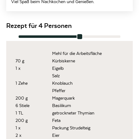
Viel Spaß beim Nachkochen und Genießen.
Rezept für 4 Personen
Mehl für die Arbeitsfläche
70 g
Kürbiskerne
1 x
Eigelb
Salz
1 Zehe
Knoblauch
Pfeffer
200 g
Magerquark
6 Stiele
Basilikum
1 TL
getrockneter Thymian
200 g
Feta
1 x
Packung Strudelteig
2 x
Eier