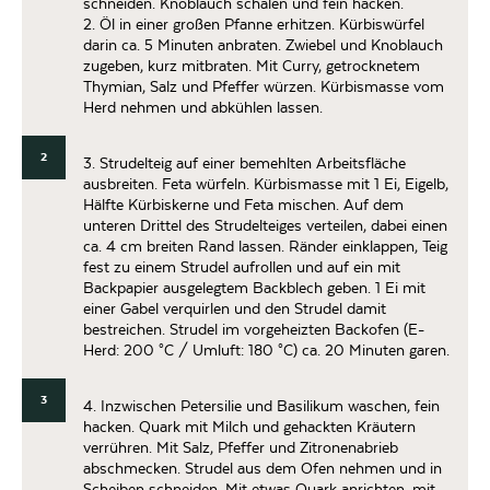
schneiden. Knoblauch schälen und fein hacken.
2. Öl in einer großen Pfanne erhitzen. Kürbiswürfel
darin ca. 5 Minuten anbraten. Zwiebel und Knoblauch
zugeben, kurz mitbraten. Mit Curry, getrocknetem
Thymian, Salz und Pfeffer würzen. Kürbismasse vom
Herd nehmen und abkühlen lassen.
2
3. Strudelteig auf einer bemehlten Arbeitsfläche
ausbreiten. Feta würfeln. Kürbismasse mit 1 Ei, Eigelb,
Hälfte Kürbiskerne und Feta mischen. Auf dem
unteren Drittel des Strudelteiges verteilen, dabei einen
ca. 4 cm breiten Rand lassen. Ränder einklappen, Teig
fest zu einem Strudel aufrollen und auf ein mit
Backpapier ausgelegtem Backblech geben. 1 Ei mit
einer Gabel verquirlen und den Strudel damit
bestreichen. Strudel im vorgeheizten Backofen (E-
Herd: 200 °C / Umluft: 180 °C) ca. 20 Minuten garen.
3
4. Inzwischen Petersilie und Basilikum waschen, fein
hacken. Quark mit Milch und gehackten Kräutern
verrühren. Mit Salz, Pfeffer und Zitronenabrieb
abschmecken. Strudel aus dem Ofen nehmen und in
Scheiben schneiden. Mit etwas Quark anrichten, mit