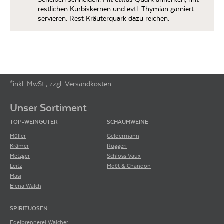
restlichen Kürbiskernen und evtl. Thymian garniert
servieren. Rest Kräuterquark dazu reichen.
*inkl. MwSt., zzgl. Versandkosten
Footer-Menü
Unser Sortiment
TOP-WEINGÜTER
SCHAUMWEINE
Müller
Geldermann
Krämer
Ruggeri
Metzger
Schloss Vaux
Leitz
Moët & Chandon
Masi
Elena Walch
SPIRITUOSEN
Edelbrennerei Walcher