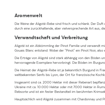
Aromenwelt
Die Weine der Aligoté-Rebe sind frisch und schlank. Der Duft 
durch eine zurückhaltende, aber vielversprechende Art aus, di
Verwandtschaft und Verbreitung
Aligoté ist ein Abkömmling der Pinot Familie und verwandt 
Gouais Blanc entstand. Wobei der "Pinot" ein Pinot Noir, also 
Die Erträge von Aligoté sind stark abhängig von den Böden u
hervorragende Exemplare hervorbringt. Die Böden im Burgund s
Die Heimat der Aligoté-Rebe ist ja bekanntlich Burgund in Fra
weltbekannten Senfs bis Lyon, der Ort für französische Kochk
Insgesamt sind ca. 2000 Hektar mit dieser Rebenart bepflanzt, 
Ukraine mit ca. 10.000 Hektar oder mit 7000 Hektar in Rumäni
Rebsorte und ist ein fester Bestandteil im berühmten Krimsek
Hauptsächlich wird Aligoté zusammen mit Chardonnay und Pi