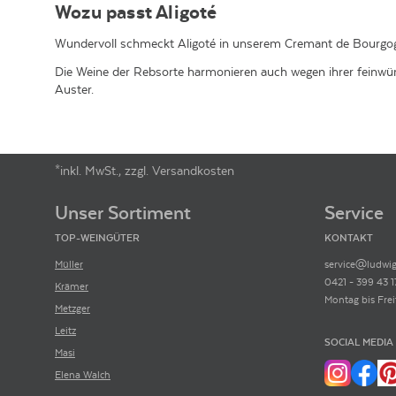
Wozu passt Aligoté
Wundervoll schmeckt Aligoté in unserem Cremant de Bourgogn
Die Weine der Rebsorte harmonieren auch wegen ihrer feinwür
Auster.
*inkl. MwSt., zzgl. Versandkosten
Footer-Menü
Unser Sortiment
Service
TOP-WEINGÜTER
KONTAKT
Müller
service@ludwig
0421 - 399 43 1
Krämer
Montag bis Frei
Metzger
Leitz
SOCIAL MEDIA
Masi
Elena Walch