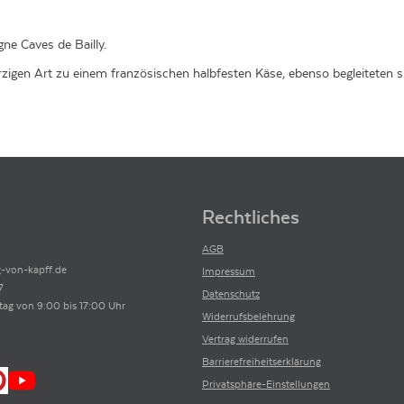
e Caves de Bailly.
zigen Art zu einem französischen halbfesten Käse, ebenso begleiteten 
Rechtliches
AGB
-von-kapff.de
Impressum
7
Datenschutz
tag von 9:00 bis 17:00 Uhr
Widerrufsbelehrung
Vertrag widerrufen
Barrierefreiheitserklärung
Privatsphäre-Einstellungen