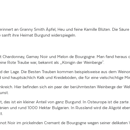
erinnert an Granny Smith Äpfel, Heu und feine Kamille Blüten. Die Säure 
e sanft ihre Heimat Burgund widerspiegeln.
mit Chardonnay, Gamay Noir und Melon de Bourgogne. Man fand heraus 
eine Rote Traube war, bekannt als „Königin der Weinberge".
nd der Lage. Die Besten Trauben kommen beispielsweise aus dem Weinort
ind hauptsächlich Kalk und Kreideböden, die für eine vielschichtige Min
nkreich. Hier befinden sich ein paar der berühmtesten Weinberge der Welt
unst.
das ist ein kleiner Anteil von ganz Burgund. In Osteuropa ist die zarte 
en und rund 1000 Hektar Bulgarien. In Russland wird die Aligoté ebenfa
t.
not Noir im prickelnden Cremant de Bourgogne wegen seiner delikaten