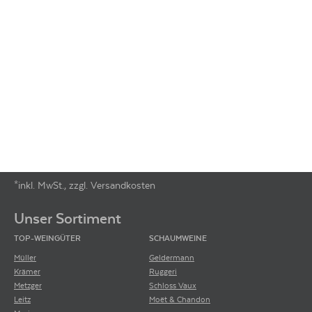
*inkl. MwSt., zzgl. Versandkosten
Footer-Menü
Unser Sortiment
TOP-WEINGÜTER
SCHAUMWEINE
Müller
Geldermann
Krämer
Ruggeri
Metzger
Schloss Vaux
Leitz
Moët & Chandon