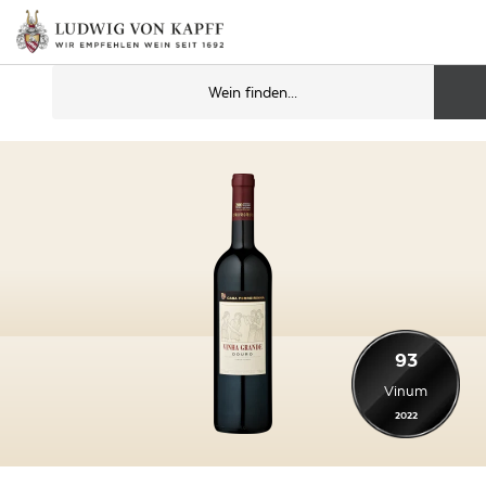
93
Vinum
2022