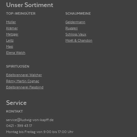
Unser Sortiment
TOP-WEINGÜTER
SCHAUMWEINE
Müller
Geldermann
Krämer
Ruggeri
Metzger
Schloss Vaux
Leitz
Moët & Chandon
Masi
Elena Walch
SPIRITUOSEN
Edelbrennerei Walcher
Rémy Martin Cognac
Edelbrennerei Fassbind
Service
KONTAKT
service@ludwig-von-kapff.de
0421 - 399 43 17
Montag bis Freitag von 9:00 bis 17:00 Uhr