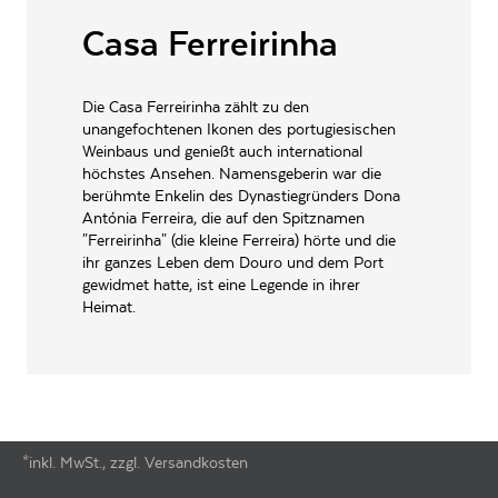
LAGERFÄHIGKEIT
bis zu 7 Jahre
Casa Ferreirinha
ALLERGENE / INHALTSSTOFFE
Sulfite
PRODUKTTYP
Rotwein, vegan
Die Casa Ferreirinha zählt zu den
unangefochtenen Ikonen des portugiesischen
INHALT (LITER)
0.75
l
Weinbaus und genießt auch international
Sogrape Vinhos SA, 4430-
höchstes Ansehen. Namensgeberin war die
PRODUZENT / ABFÜLLER / HERSTELLER
809 Avintes, Portugal
berühmte Enkelin des Dynastiegründers Dona
Antónia Ferreira, die auf den Spitznamen
WEINTYPGESCHMACK
Trocken
"Ferreirinha" (die kleine Ferreira) hörte und die
ihr ganzes Leben dem Douro und dem Port
EAN
5601007475454
gewidmet hatte, ist eine Legende in ihrer
ARTIKELNUMMER
102027
Heimat.
*inkl. MwSt., zzgl. Versandkosten
Footer-Menü