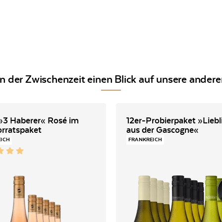
in der Zwischenzeit einen Blick auf unsere ander
»3 Haberer« Rosé im
12er-Probierpaket »Liebl
orratspaket
aus der Gascogne«
EICH
FRANKREICH