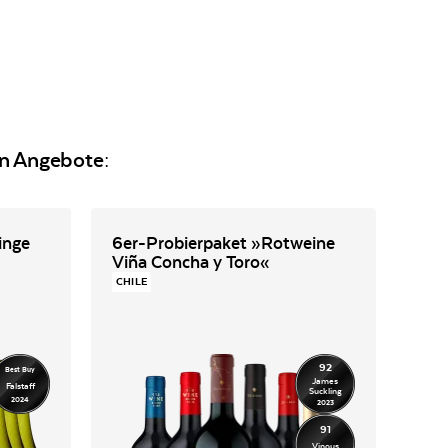
en Angebote:
inge
6er-Probierpaket »Rotweine
6+
Viña Concha y Toro«
»Si
CHILE
DEU
92
Best Buy
James
Falstaff
Suckling
2024
2023
91
Vinous