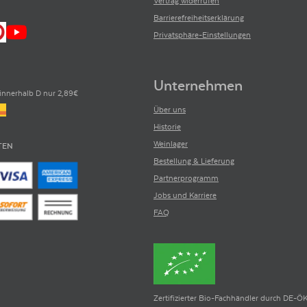
Vertrag widerrufen
Barrierefreiheitserklärung
Privatsphäre-Einstellungen
Unternehmen
innerhalb D nur 2,89€
Über uns
Historie
Weinlager
TEN
Bestellung & Lieferung
Partnerprogramm
Jobs und Karriere
FAQ
Zertifizierter Bio-Fachhändler durch DE-