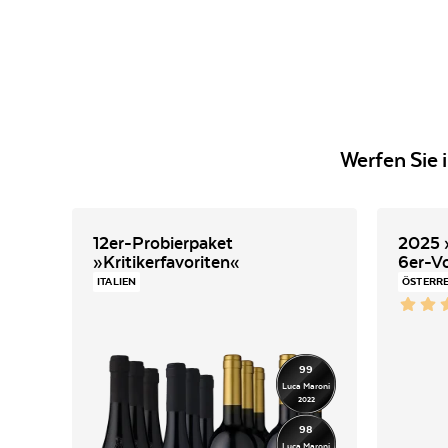
Werfen Sie 
12er-Probierpaket
2025 
»Kritikerfavoriten«
6er-V
ITALIEN
ÖSTERR
99
Luca Maroni
2022
98
Luca Maroni