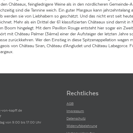
 den Châteaux, feingliedrigere Weine als in den nördlicheren Gemeinde-A
chzeitig sind die Tannine weich. Ein guter Margaux kann jahrzehntelang a
werden sie von Liebhabern so geschätzt. Und das nicht erst seit heute.
net. Mehr als ein Drittel der 61 klassifizierten Châteaux sind damit in
en Boom hingelegt. Mit dem Pavillon Rouge entsteht hier sogar ein Zweit
hört mit Château Palmer (3ième) einer der Aufsteiger der letzten Jahr
sse zurückkehren. Wer den Einstieg in diese Spitzenappellation wagen m
geois von Château Siran, Château d’Angludet und Château Labegorce. F
argaux.
Rechtliches
AGB
-von-kapff.de
Impressum
7
Datenschutz
tag von 9:00 bis 17:00 Uhr
Widerrufsbelehrung