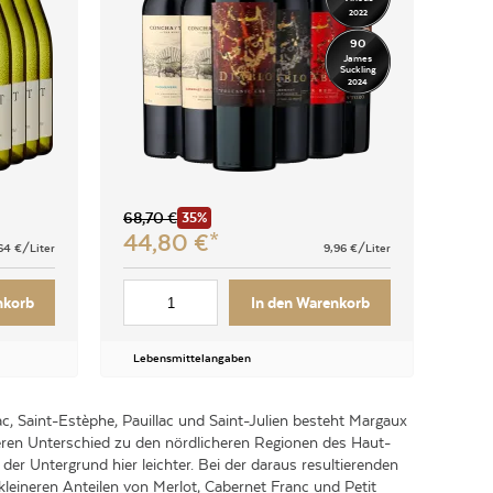
2022
90
James
Suckling
2024
68,70
€
155,
35%
44,80
€
77
64
€/Liter
9,96
€/Liter
nkorb
In den Warenkorb
Lebensmittelangaben
Leb
, Saint-Estèphe, Pauillac und Saint-Julien besteht Margaux
eren Unterschied zu den nördlicheren Regionen des Haut-
der Untergrund hier leichter. Bei der daraus resultierenden
kleineren Anteilen von Merlot, Cabernet Franc und Petit