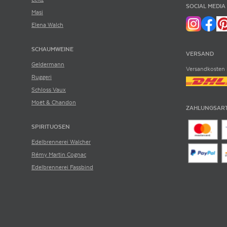
SOCIAL MEDIA
Masi
Elena Walch
SCHAUMWEINE
VERSAND
Geldermann
Versandkosten 
Ruggeri
Schloss Vaux
Moët & Chandon
ZAHLUNGSAR
SPIRITUOSEN
Edelbrennerei Walcher
Rémy Martin Cognac
Edelbrennerei Fassbind