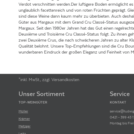
Verdot verschnitten werden.Der luftigere Boden ermöglicht es
unglaublich facettenreich und von roten Früchten geprägt. Glei
sind diese Weine dann kaum mehr zu überbieten. Auch deshalb 
Güter aus Margaux mit dem Grand Cru Classé-Status ausgezeich
Margaux. Seit den 1980er Jahren hat das Gut einen regelrecht
Deuxième und Troisième Cru Classé-Status folgt. Zu ihnen ge
zwei Deuxième Crus, die nach schwächeren Jahren zu alter Kla
Qualität belohnt. Unsere Top-Empfehlungen sind die Cru Bour
wunderbaren Eindruck der großen Eleganz und Feinheit von M
*inkl. MwSt., zzgl. Versandkosten
Footer-Menü
Unser Sortiment
Service
TOP-WEINGÜTER
KONTAKT
Müller
service@ludwig
0421 - 399 43 1
Krämer
Montag bis Frei
Metzger
Leitz