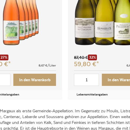
87,40
€
27%
32%
00
€
59,80
€
8,67
€/Liter
6,
In den Warenkorb
In den Ware
ittelangaben
Lebensmittelangaben
argaux als erste Gemeinde-Appellation. Im Gegensatz zu Moulis, Listrac
ac, Cantenac, Labarde und Soussans gehören zur Appellation. Einen weit
lage und Anteilen von Kalk, Sand und Feinkies in tieferen Schichten ist 
prächtig. Er ist die Hauptrebsorte in den Weinen aus Margaux, die mit 