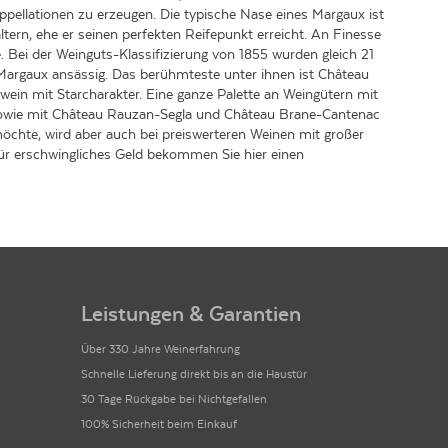
ppellationen zu erzeugen. Die typische Nase eines Margaux ist
ltern, ehe er seinen perfekten Reifepunkt erreicht. An Finesse
 Bei der Weinguts-Klassifizierung von 1855 wurden gleich 21
 Margaux ansässig. Das berühmteste unter ihnen ist Château
wein mit Starcharakter. Eine ganze Palette an Weingütern mit
e sowie mit Château Rauzan-Segla und Château Brane-Cantenac
öchte, wird aber auch bei preiswerteren Weinen mit großer
ür erschwingliches Geld bekommen Sie hier einen
Leistungen & Garantien
Über 330 Jahre Weinerfahrung
Schnelle Lieferung direkt bis an die Haustür
30 Tage Rückgabe bei Nichtgefallen
100% Sicherheit beim Einkauf