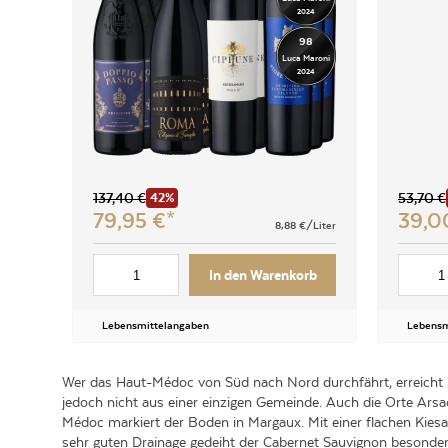
2024
98
Luca Maroni
2024
137,40
€
53,70
€
42%
79,95
€
39,
8,88
€/Liter
In den Warenkorb
Lebensmittelangaben
Lebensm
Wer das Haut-Médoc von Süd nach Nord durchfährt, erreicht M
jedoch nicht aus einer einzigen Gemeinde. Auch die Orte Ars
Médoc markiert der Boden in Margaux. Mit einer flachen Kiesauf
sehr guten Drainage gedeiht der Cabernet Sauvignon besonders 