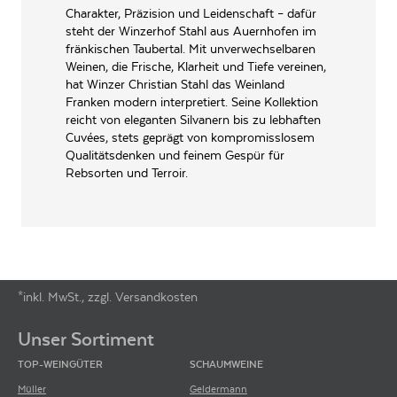
INHALT (LITER)
0.75
l
Charakter, Präzision und Leidenschaft – dafür
steht der Winzerhof Stahl aus Auernhofen im
Christian Stahl, Lange
fränkischen Taubertal. Mit unverwechselbaren
PRODUZENT / ABFÜLLER / HERSTELLER
Dorfstrasse 21, 97215
Weinen, die Frische, Klarheit und Tiefe vereinen,
Auernhofen
hat Winzer Christian Stahl das Weinland
WEINTYPGESCHMACK
Trocken
Franken modern interpretiert. Seine Kollektion
reicht von eleganten Silvanern bis zu lebhaften
EAN
4260770830177
Cuvées, stets geprägt von kompromisslosem
Qualitätsdenken und feinem Gespür für
ARTIKELNUMMER
106166
Rebsorten und Terroir.
*inkl. MwSt., zzgl. Versandkosten
Footer-Menü
Unser Sortiment
TOP-WEINGÜTER
SCHAUMWEINE
Müller
Geldermann