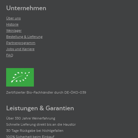
2020, Colore emerged as the higher-priced wine compared to Testamatta.«
Unternehmen
Robert M. Parker Wine Advocate
Über uns
Robert Parker gilt als einer der einflussreichsten Weinkritiker der Welt und
Historie
hat mit seinem 100-Punkte-Bewertungssystem die Weinszene
Weinlager
revolutioniert. Seine Leistungen haben ihn zum Wein-Guru gemacht. Parker
Bestellung & Lieferung
legte nicht nur Wert auf die Vergabe von Punkten, sondern auch auf
Partnerprogramm
ausführliche Verkostungsnotizen und detaillierte Beschreibungen der Weine.
Seine Expertise spiegelte sich in präzisen und eindrucksvollen Bewertungen
Jobs und Karriere
wider.
FAQ
Zertifizierter Bio-Fachhändler durch DE-ÖKO-039
Leistungen & Garantien
Über 330 Jahre Weinerfahrung
Schnelle Lieferung direkt bis an die Haustür
30 Tage Rückgabe bei Nichtgefallen
100% Sicherheit beim Einkauf