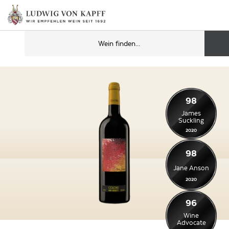
98
James
Suckling
2020
98
Jane Anson
2020
96
Wine
Advocate