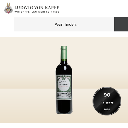
90
Falstaff
2024