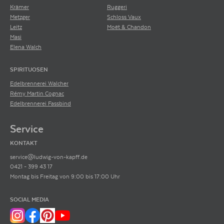
und Restaurant-Guides herausgebracht. Für die Guides bewertet ein
Krämer
Ruggeri
professionelles Verkostungsteam, dem auch Sommeliers angehören,
ALLERGENE / INHALTSSTOFFE
Sulfite
Metzger
Schloss Vaux
jährlich über 4000 Weine.
Leitz
Moët & Chandon
PRODUKTTYP
Rotwein
Masi
Elena Walch
INHALT (LITER)
0.75
l
Château Siaurac, 33500
SPIRITUOSEN
PRODUZENT / ABFÜLLER / HERSTELLER
Néac Frankreich
Edelbrennerei Walcher
Rémy Martin Cognac
ARTIKELNUMMER
155260
Edelbrennerei Fassbind
Service
KONTAKT
service@ludwig-von-kapff.de
0421 - 399 43 17
Montag bis Freitag von 9:00 bis 17:00 Uhr
SOCIAL MEDIA