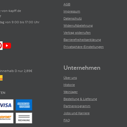
AGB
-von-kapff.de
Impressum
7
Datenschutz
tag von 9:00 bis 17:00 Uhr
Widerrufsbelehrung
Vertrag widerrufen
Barrierefreiheitserklärung
Privatsphäre-Einstellungen
Unternehmen
innerhalb D nur 2,89€
Über uns
Historie
Weinlager
TEN
Bestellung & Lieferung
Partnerprogramm
Jobs und Karriere
FAQ