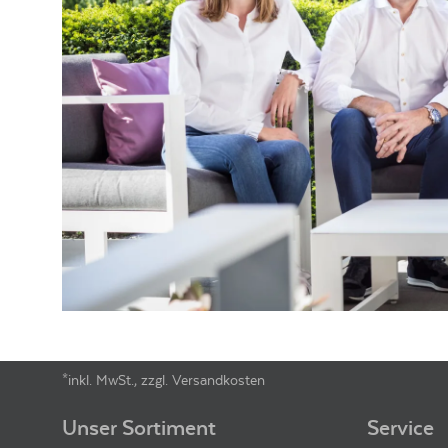
RESTZUCKER
6.9
g/l
GESAMTSÄURE
5.9
g/l
VERSCHLUSSART
Schraubverschluss
LAGERFÄHIGKEIT
bis zu 3 Jahre
ALLERGENE /
Sulfite
INHALTSSTOFFE
PRODUKTTYP
Entalkoholisierter Wein, vegan
INHALT (LITER)
0.75
l
PRODUZENT / ABFÜLLER /
Wein- und Sektgut-Destillerie Die
HERSTELLER
EAN
4262508483624
ARTIKELNUMMER
174192
*inkl. MwSt., zzgl. Versandkosten
Footer-Menü
Unser Sortiment
Service