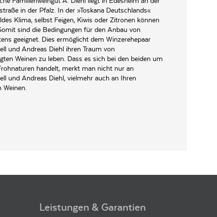
he Familienweingut A. Diehl liegt in Edesheim an der
straße in der Pfalz. In der »Toskana Deutschlands«
ldes Klima, selbst Feigen, Kiwis oder Zitronen können
 Somit sind die Bedingungen für den Anbau von
ens geeignet. Dies ermöglicht dem Winzerehepaar
ell und Andreas Diehl ihren Traum von
gten Weinen zu leben. Dass es sich bei den beiden um
Frohnaturen handelt, merkt man nicht nur an
ell und Andreas Diehl, vielmehr auch an Ihren
n Weinen.
Leistungen & Garantien