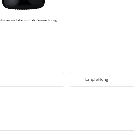
ationen zur Lebensmittel-Kennzeichnung
Empfehlung
nd schwarzen Beeren. Gute
Zu Serranoschinken und Fleisch, 
hervorragend auch zu Käsesorten.