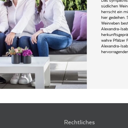
Das sympathisc
südlichen Wein
herrscht ein mi
hier gedeihen.
Weinreben best
Alexandra-Isab
herkunftsgeprä
wahre Pfälzer 
Alexandra-Isab
hervorragende
hl, Eisenbahnstr. 3a 67483 Edesheim
Rechtliches