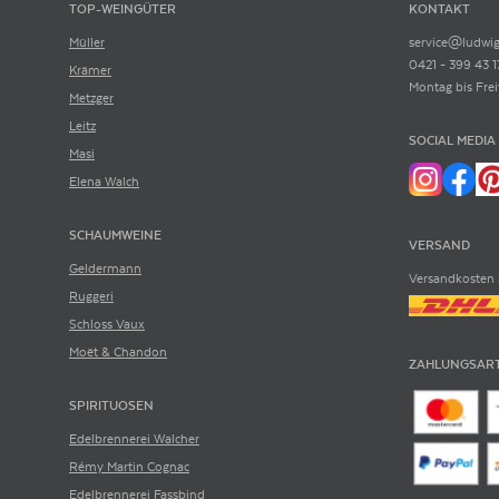
TOP-WEINGÜTER
KONTAKT
Müller
service@ludwig
0421 - 399 43 1
Krämer
Montag bis Frei
Metzger
Leitz
SOCIAL MEDIA
Masi
Elena Walch
SCHAUMWEINE
VERSAND
Geldermann
Versandkosten 
Ruggeri
Schloss Vaux
Moët & Chandon
ZAHLUNGSAR
SPIRITUOSEN
Edelbrennerei Walcher
Rémy Martin Cognac
Edelbrennerei Fassbind