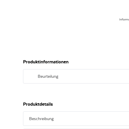
Inform
Produktinformationen
Beurteilung
Alkoholfreier Wein mit vollfruchtigem Aroma von roten u
Struktur, sehr saftig und angenehm weinig.
Produktdetails
Beschreibung