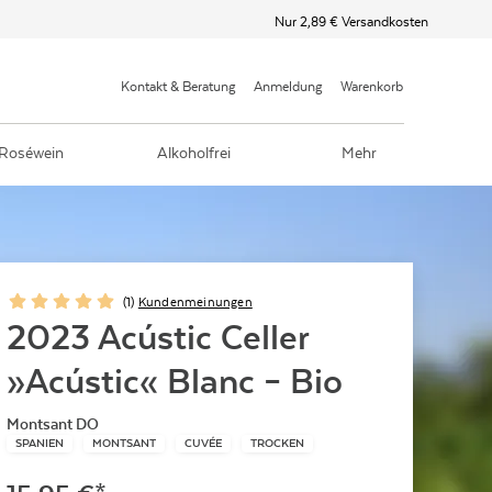
Nur 2,89 € Versandkosten
Kontakt & Beratung
Anmeldung
Warenkorb
Roséwein
Alkoholfrei
Mehr
(
1
)
Kundenmeinungen
2023 Acústic Celler
»Acústic« Blanc – Bio
Montsant DO
SPANIEN
MONTSANT
CUVÉE
TROCKEN