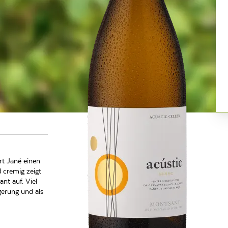
rt Jané einen
 cremig zeigt
nt auf. Viel
agerung und als