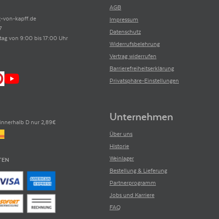
AGB
-von-kapff.de
Impressum
7
Datenschutz
tag von 9:00 bis 17:00 Uhr
Widerrufsbelehrung
Vertrag widerrufen
Barrierefreiheitserklärung
Privatsphäre-Einstellungen
Unternehmen
innerhalb D nur 2,89€
Über uns
Historie
Weinlager
TEN
Bestellung & Lieferung
Partnerprogramm
Jobs und Karriere
FAQ