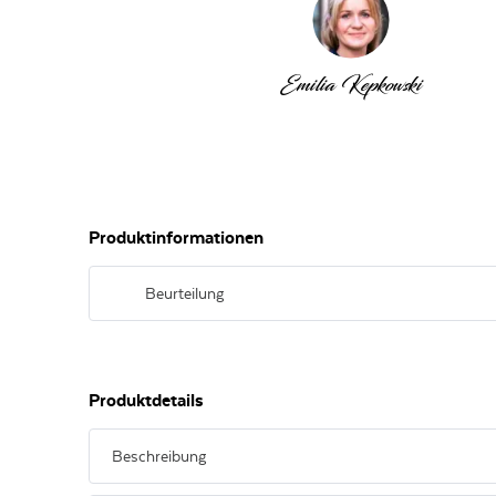
Emilia Kepkowski
Produktinformationen
Beurteilung
Das Bukett duftet nach exotischen und heimischen Frücht
Gaumen fruchtig, mit leicht würzigen Anklängen. Sehr aus
im Nachhall.
Produktdetails
Beschreibung