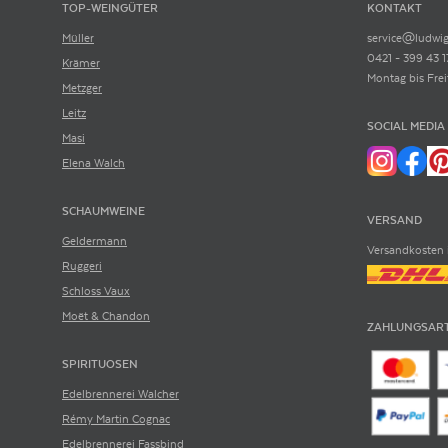
TOP-WEINGÜTER
KONTAKT
Müller
service@ludwig
0421 - 399 43 1
Krämer
Montag bis Frei
Metzger
Leitz
SOCIAL MEDIA
Masi
Elena Walch
SCHAUMWEINE
VERSAND
Geldermann
Versandkosten 
Ruggeri
Schloss Vaux
Moët & Chandon
ZAHLUNGSAR
SPIRITUOSEN
Edelbrennerei Walcher
Rémy Martin Cognac
Edelbrennerei Fassbind