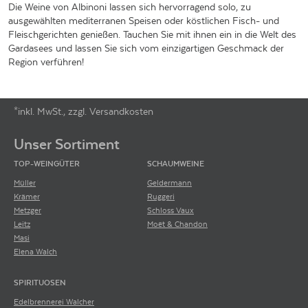
Die Weine von Albinoni lassen sich hervorragend solo, zu
ausgewählten mediterranen Speisen oder köstlichen Fisch- und
Fleischgerichten genießen. Tauchen Sie mit ihnen ein in die Welt des
Gardasees und lassen Sie sich vom einzigartigen Geschmack der
Region verführen!
*inkl. MwSt., zzgl. Versandkosten
Footer-Menü
Unser Sortiment
TOP-WEINGÜTER
SCHAUMWEINE
Müller
Geldermann
Krämer
Ruggeri
Metzger
Schloss Vaux
Leitz
Moët & Chandon
Masi
Elena Walch
SPIRITUOSEN
Edelbrennerei Walcher