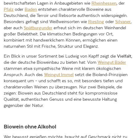
bewirtschafteten Lagen in Anbaugebieten wie
Rheinhessen
, der
Pfalz
oder
Baden
entstehen charaktervolle
Bioweine aus
Deutschland
, die Terroir und Rebsorte authentisch widerspiegeln.
Besonders gefragt sind Weißweinsorten wie
Riesling
oder
Silvaner
,
aber auch
Spätburgunder
erfreut sich im deutschen Weinhandel
großer Beliebtheit. Die klimatischen Bedingungen vor Ort,
kombiniert mit handwerklichem Können, ermöglichen einen
naturnahen Stil mit Frische, Struktur und Eleganz.
Ein Blick in unser Sortiment bei Ludwig von Kapff zeigt die
Vielfalt
,
die der deutsche Bioweinbau zu bieten hat: Vom
Weingut Bäder
stammen etwa sympathische Weine mit klarem ökologischen
Anspruch. Auch das
Weingut Immel
setzt die Bioland-Prinzipien
konsequent um – und schafft es so, mit besonders tiefen und
charaktervollen Weinen zu überzeugen. Nur zwei Beispiele, die
zeigen: Biowein aus Deutschland steht für kompromisslose
Qualität, authentischen Genuss und eine bewusste Haltung
gegenüber der Natur.
Biowein ohne Alkohol
Wer bewusst genießen möchte, braucht auf Geschmack nicht zu