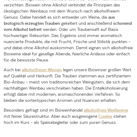
verzichten: Biowein ohne Alkohol verbindet die Prinzipien des
ökologischen Weinbaus mit dem Wunsch nach alkoholfreiem
Genuss. Dabei handelt es sich entweder um Weine, die
aus
biologisch erzeugten Trauben
gekeltert und anschließend
schonend
vom Alkohol befreit
werden. Oder um Traubensaft auf Basis
hochwertiger Rebsorten. Das Ergebnis sind immer aromatisch
nuancierte Produkte, die mit Frucht, Frische und Stilistik punkten –
und dabei ohne Alkohol auskommen. Damit eignen sich alkoholfreie
Bioweine ideal für gesellige Abende, feierliche Anlässe oder einfach
für die bewusste Pause.
Auch bei
alkoholfreien Weinen
legen unsere Biowinzer großen Wert
auf Qualität und Herkunft. Die Trauben stammen aus zertifiziertem
Bio-Anbau – meist von traditionsreichen Weingütern, die sich dem
nachhaltigen Weinbau verschrieben haben. Die Entalkoholisierung
erfolgt dabei mit modernen, aromaschonenden Verfahren. So
bleiben die sortentypischen Aromen und Nuancen erhalten.
Besonders gefragt sind im Bioweinhandel
alkoholfreie Weißweine
mit feiner Säurestruktur. Aber auch ausgewogene
Cuvées
stehen
hoch im Kurs – als Speisebegleiter oder zum puren Genuss.