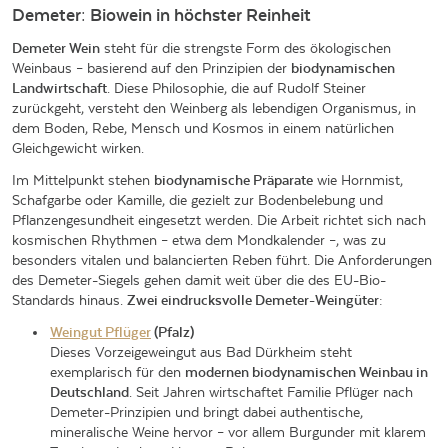
Demeter: Biowein in höchster Reinheit
Demeter Wein
steht für die strengste Form des ökologischen
Weinbaus – basierend auf den Prinzipien der
biodynamischen
Landwirtschaft
. Diese Philosophie, die auf Rudolf Steiner
zurückgeht, versteht den Weinberg als lebendigen Organismus, in
dem Boden, Rebe, Mensch und Kosmos in einem natürlichen
Gleichgewicht wirken.
Im Mittelpunkt stehen
biodynamische Präparate
wie Hornmist,
Schafgarbe oder Kamille, die gezielt zur Bodenbelebung und
Pflanzengesundheit eingesetzt werden. Die Arbeit richtet sich nach
kosmischen Rhythmen – etwa dem Mondkalender –, was zu
besonders vitalen und balancierten Reben führt. Die Anforderungen
des Demeter-Siegels gehen damit weit über die des EU-Bio-
Standards hinaus.
Zwei eindrucksvolle Demeter-Weingüter:
Weingut Pflüger
(Pfalz)
Dieses Vorzeigeweingut aus Bad Dürkheim steht
exemplarisch für den
modernen biodynamischen Weinbau in
Deutschland
. Seit Jahren wirtschaftet Familie Pflüger nach
Demeter-Prinzipien und bringt dabei authentische,
mineralische Weine hervor – vor allem Burgunder mit klarem