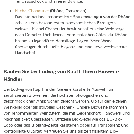
Terroirausdruck und innerer Balance.
Michel Chapoutier
(Rhône, Frankreich)
Das international renommierte
Spitzenweingut von der Rhône
zählt zu den bekanntesten biodynamischen Erzeugern
weltweit. Michel Chapoutier bewirtschaftet seine Weinberge
nach Demeter-Richtlinien – vom einfachen Côtes-du-Rhône
bis hin zu legendären
Hermitage-Lagen
. Seine Weine
überzeugen durch Tiefe, Eleganz und eine unverwechselbare
Handschrift.
Kaufen Sie bei Ludwig von Kapff: Ihrem Biowein-
Händler
Bei Ludwig von Kapff finden Sie eine kuratierte Auswahl an
zertifizierten Bioweinen
, die höchsten ökologischen und
geschmacklichen Ansprüchen gerecht werden. Ob für den eigenen
Weinkeller oder als stilvolles Geschenk: Unsere Bioweine stammen
von renommierten Weingütern, die mit Leidenschaft, Handwerk und
Nachhaltigkeit überzeugen. Offizielle Bio-Siegel wie das EU-Bio-
Logo oder das
Bioland-Zertifikat
stehen dabei
für Transparenz und
kontrollierte Qualität. Vertrauen Sie uns als zertifiziertem Bio-