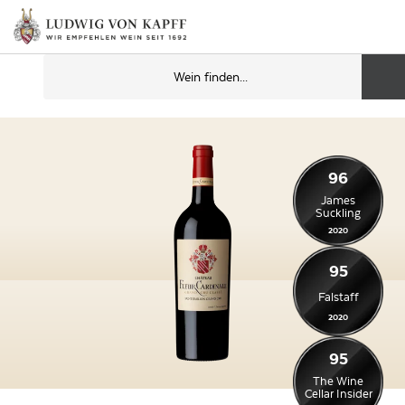
96
James
Suckling
2020
95
Falstaff
2020
95
The Wine
Cellar Insider