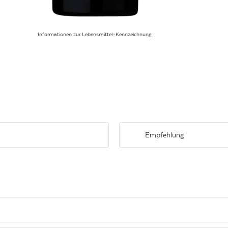
Informationen zur Lebensmittel-Kennzeichnung
Empfehlung
nblüten dominiert, auch Tee und
Gerichte wie z.B. ein scharf angeb
einer guten Mineralität und einem
Gemüsepfanne machen sich sehr 