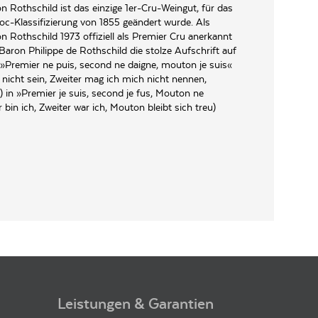
 Rothschild ist das einzige 1er-Cru-Weingut, für das
nsum von 4.000 Weinverkostungen pro Jahr ist James
oc-Klassifizierung von 1855 geändert wurde. Als
 Rothschild 1973 offiziell als Premier Cru anerkannt
aron Philippe de Rothschild die stolze Aufschrift auf
 »Premier ne puis, second ne daigne, mouton je suis«
h nicht sein, Zweiter mag ich mich nicht nennen,
 in »Premier je suis, second je fus, Mouton ne
ssem Nepalpfeffer. Im zweiten Ansatz schwarze
 bin ich, Zweiter war ich, Mouton bleibt sich treu)
er Wein legt von Minute zu Minute zu. Am erhabenen
harmeur sein Lagerpotenzial und endet im sehr langen
en perfekten Moment – Halleluja!«
inkritiken und das schon mehr als 25 Jahre.
steeped black currant, black fig and blackberry compote
d inner purity that should blossom as this mellows in the
Leistungen & Garantien