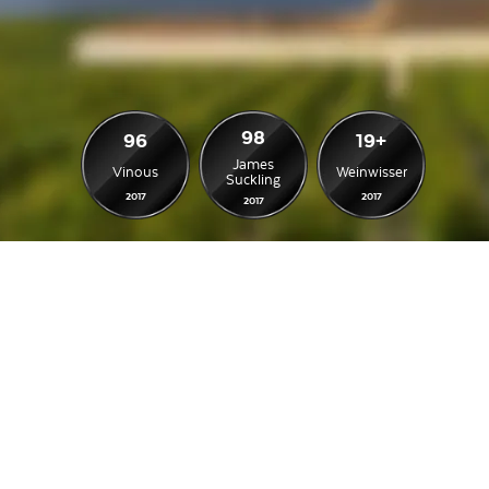
98
96
19+
James
Vinous
Weinwisser
Suckling
2017
2017
2017