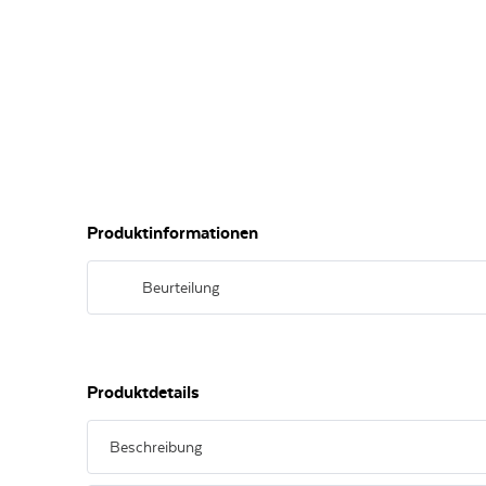
Produktinformationen
Beurteilung
Das Bukett wird von Kirschen, Johannisbeeren und Veilche
Graphit sind zu finden. Der mittelkräftige Körper wird von 
eleganten Abgang begleitet.
Produktdetails
Beschreibung