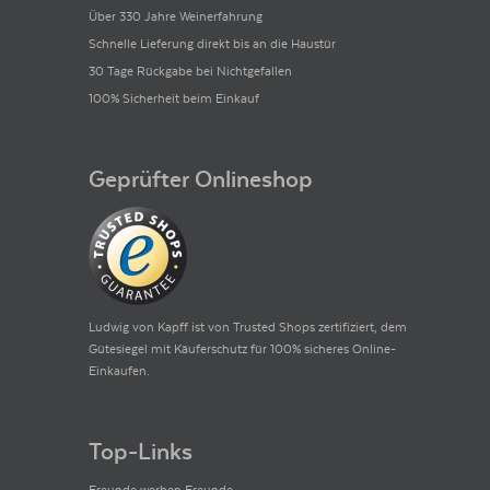
Über 330 Jahre Weinerfahrung
Schnelle Lieferung direkt bis an die Haustür
Einfluss auf die Branche. Es wird nicht umsonst neben
findet man nicht nur eine Fülle von Verkostungsnotizen,
30 Tage Rückgabe bei Nichtgefallen
kern.
100% Sicherheit beim Einkauf
Geprüfter Onlineshop
t-purple in color, it slowly unfurls to reveal notes of
 cinnamon toast, Ceylon tea and pencil shavings.
baking spice and mineral sparks, framed by ripe, fine-
ly elegant Mouton that will be approachable early on, I
Ludwig von Kapff ist von Trusted Shops zertifiziert, dem
Gütesiegel mit Käuferschutz für 100% sicheres Online-
ungssystem die Weinszene revolutioniert. Seine
Einkaufen.
ern auch auf ausführliche Verkostungsnotizen und
en wider.
Top-Links
Freunde werben Freunde