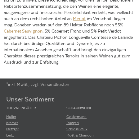
schön zu trinken. Diese Rundheit liegt vor allem an der besonderen
Rebsortenzusammensetzung, die den Weinen eine elegante,
ausgewogene und finessreiche Persönlichkeit verleiht, was vielleicht
auch an dem recht hohen Anteil an
Merlot
im Verschnitt liegen
mag. Daneben werden auf den 89 Hektar Rebfläche noch 55%
Cabernet Sauvignon
, 5% Cabernet Franc und 5% Petit Verdot
angepflanzt. Das Château Pichon Longueville Comtesse de Lalande
hat durch beständige Qualitäten und Dynamik, es zu
internationalem Ansehen geschafft und bringt den einzigartigen
Charakter dieses prestigreichen Terroirs in seinen Weinen gut zum
Ausdruck und zur Enfaltung.
*inkl. MwSt., zzgl. Versandkosten
Footer-Menü
Unser Sortiment
TOP-WEINGÜTER
SCHAUMWEINE
Müller
Geldermann
Krämer
Ruggeri
Metzger
Schloss Vaux
Leitz
Moët & Chandon