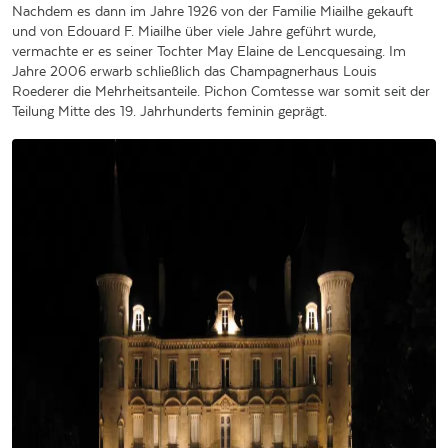
Nachdem es dann im Jahre 1926 von der Familie Miailhe gekauft
und von Edouard F. Miailhe über viele Jahre geführt wurde,
vermachte er es seiner Tochter May Elaine de Lencquesaing. Im
Jahre 2006 erwarb schließlich das Champagnerhaus Louis
Roederer die Mehrheitsanteile. Pichon Comtesse war somit seit der
Teilung Mitte des 19. Jahrhunderts feminin geprägt.