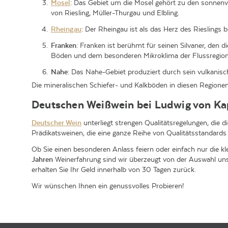
Mosel
: Das Gebiet um die Mosel gehört zu den sonnenv
von Riesling, Müller-Thurgau und Elbling.
Rheingau
: Der Rheingau ist als das Herz des Riesling
Franken
: Franken ist berühmt für seinen Silvaner, den d
Böden und dem besonderen Mikroklima der Flussregion
Nahe
: Das Nahe-Gebiet produziert durch sein vulkanisc
Die mineralischen Schiefer- und Kalkböden in diesen Region
Deutschen Weißwein bei Ludwig von Ka
Deutscher Wein
unterliegt strengen Qualitätsregelungen, die d
Prädikatsweinen, die eine ganze Reihe von Qualitätsstandards er
Ob Sie einen besonderen Anlass feiern oder einfach nur die 
Jahren
Weinerfahrung sind wir überzeugt von der Auswahl unse
erhalten Sie Ihr Geld innerhalb von 30 Tagen zurück.
Wir wünschen Ihnen ein genussvolles Probieren!