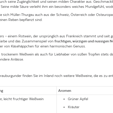
 durch seine Zugänglichkeit und seinen milden Charakter aus. Geschmackl
 Seine milde Säure verleiht ihm ein besonders weiches Mundgefühl, wod
Sie sich Müller-Thurgau auch aus der Schweiz, Österreich oder Osteuro
einen Reben bepflanzt sind.
rs – einem Rotwein, der ursprünglich aus Frankreich stammt und seit g
e Farbe und das Zusammenspiel von
fruchtigen, würzigen und nussigen N
eiter von Käsehäppchen für einen harmonischen Genuss.
rockenem Weißwein als auch für Liebhaber von süßen Tropfen stets das 
ondere Anlässe.
auburgunder finden Sie im Inland noch weitere Weißweine, die es zu en
ng
Aromen
r, leicht fruchtiger Weißwein
Grüner Apfel
Kräuter