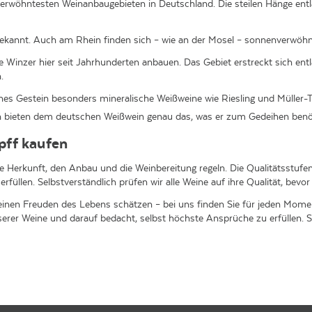
erwöhntesten Weinanbaugebieten in Deutschland. Die steilen Hänge ent
s bekannt. Auch am Rhein finden sich – wie an der Mosel – sonnenverwöh
ie Winzer hier seit Jahrhunderten anbauen. Das Gebiet erstreckt sich entl
.
hes Gestein besonders mineralische Weißweine wie Riesling und Müller-
en bieten dem deutschen Weißwein genau das, was er zum Gedeihen benöt
pff kaufen
ie Herkunft, den Anbau und die Weinbereitung regeln. Die Qualitätsstufen
füllen. Selbstverständlich prüfen wir alle Weine auf ihre Qualität, bevor 
kleinen Freuden des Lebens schätzen – bei uns finden Sie für jeden Mo
rer Weine und darauf bedacht, selbst höchste Ansprüche zu erfüllen. S