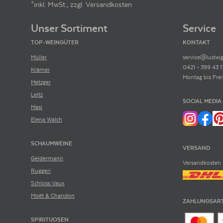
*inkl. MwSt., zzgl. Versandkosten
Footer-Menü
Unser Sortiment
Service
TOP-WEINGÜTER
KONTAKT
Müller
service@ludwig
0421 - 399 43 1
Krämer
Montag bis Frei
Metzger
Leitz
SOCIAL MEDIA
Masi
Elena Walch
SCHAUMWEINE
VERSAND
Geldermann
Versandkosten 
Ruggeri
Schloss Vaux
Moët & Chandon
ZAHLUNGSAR
SPIRITUOSEN