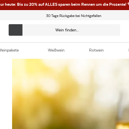
ur heute: Bis zu 20% auf ALLES sparen beim Rennen um die Prozente! 
30 Tage Rückgabe bei Nichtgefallen
Weinpakete
Weißwein
Rotwein