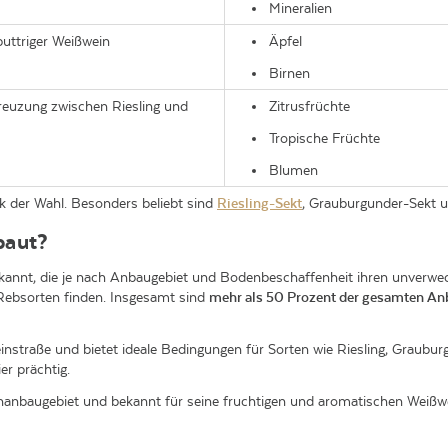
Mineralien
buttriger Weißwein
Äpfel
Birnen
reuzung zwischen Riesling und
Zitrusfrüchte
Tropische Früchte
Blumen
nk der Wahl. Besonders beliebt sind
Riesling-Sekt
, Grauburgunder-Sekt 
baut?
ekannt, die je nach Anbaugebiet und Bodenbeschaffenheit ihren unverw
Rebsorten finden. Insgesamt sind
mehr als 50 Prozent der gesamten An
Weinstraße und bietet ideale Bedingungen für Sorten wie Riesling, Graub
r prächtig.
inanbaugebiet und bekannt für seine fruchtigen und aromatischen Weißw