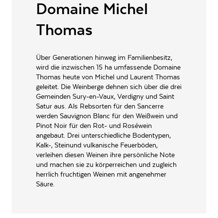
ALLERGENE / INHALTSSTOFFE
Domaine Michel
Sulfite
PRODUKTTYP
Weißwein, vegan
Thomas
INHALT (LITER)
0.375
l
S.C.E.V. Michel Thomas et
Über Generationen hinweg im Familienbesitz,
PRODUZENT / ABFÜLLER / HERSTELLER
Fils, F-18300 Sury en Vaux
wird die inzwischen 15 ha umfassende Domaine
Thomas heute von Michel und Laurent Thomas
WEINTYPGESCHMACK
Trocken
geleitet. Die Weinberge dehnen sich über die drei
Gemeinden Sury-en-Vaux, Verdigny und Saint
EAN
3414640001377
Satur aus. Als Rebsorten für den Sancerre
ARTIKELNUMMER
101182
werden Sauvignon Blanc für den Weißwein und
Pinot Noir für den Rot- und Roséwein
angebaut. Drei unterschiedliche Bodentypen,
Kalk-, Steinund vulkanische Feuerböden,
verleihen diesen Weinen ihre persönliche Note
und machen sie zu körperreichen und zugleich
herrlich fruchtigen Weinen mit angenehmer
Säure.