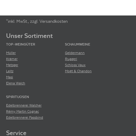
*inkl. MwSt., zzgl. Versandkosten
Footer-Menü
Unser Sortiment
TOP-WEINGÜTER
SCHAUMWEINE
Müller
Geldermann
Krämer
Ruggeri
Metzger
Schloss Vaux
Leitz
Moët & Chandon
Masi
Elena Walch
SPIRITUOSEN
Edelbrennerei Walcher
Rémy Martin Cognac
Edelbrennerei Fassbind
Service