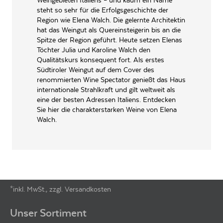
Weingebieten Italiens – und kaum ein Name
PRODUZENT / ABFÜLLER / HERSTELLER
Hofer 1 39040 Tramin (BZ)
steht so sehr für die Erfolgsgeschichte der
Region wie Elena Walch. Die gelernte Architektin
WEINTYPGESCHMACK
Trocken
hat das Weingut als Quereinsteigerin bis an die
Spitze der Region geführt. Heute setzen Elenas
EAN
8000905003993
Töchter Julia und Karoline Walch den
Qualitätskurs konsequent fort. Als erstes
ARTIKELNUMMER
101731
Südtiroler Weingut auf dem Cover des
renommierten Wine Spectator genießt das Haus
internationale Strahlkraft und gilt weltweit als
eine der besten Adressen Italiens. Entdecken
Sie hier die charakterstarken Weine von Elena
Walch.
*inkl. MwSt., zzgl. Versandkosten
Footer-Menü
Unser Sortiment