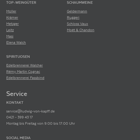
TOP-WEINGÜTER
SCHAUMWEINE
Müller
Geldermann
Krämer
Ruggeri
Metzger
Schloss Vaux
Leitz
Moët & Chandon
Masi
Elena Walch
SPIRITUOSEN
Edelbrennerei Walcher
Rémy Martin Cognac
Edelbrennerei Fassbind
Service
KONTAKT
service@ludwig-von-kapff.de
0421 - 399 43 17
Montag bis Freitag von 9:00 bis 17:00 Uhr
SOCIAL MEDIA