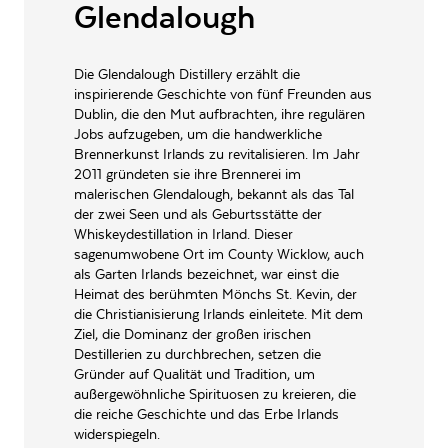
Falstaff Punkte
Glendalough
Ein Genussmagazin für den deutschsprachigen Raum mit dem Fokus auf
Wein, Essen und Reisen. Zudem werden in regelmäßigen Abständen Wein-
und Restaurant-Guides herausgebracht. Für die Guides bewertet ein
Die Glendalough Distillery erzählt die
professionelles Verkostungsteam, dem auch Sommeliers angehören,
jährlich über 4000 Weine.
inspirierende Geschichte von fünf Freunden aus
Dublin, die den Mut aufbrachten, ihre regulären
Jobs aufzugeben, um die handwerkliche
Brennerkunst Irlands zu revitalisieren. Im Jahr
2011 gründeten sie ihre Brennerei im
malerischen Glendalough, bekannt als das Tal
der zwei Seen und als Geburtsstätte der
Whiskeydestillation in Irland. Dieser
sagenumwobene Ort im County Wicklow, auch
als Garten Irlands bezeichnet, war einst die
Heimat des berühmten Mönchs St. Kevin, der
die Christianisierung Irlands einleitete. Mit dem
Ziel, die Dominanz der großen irischen
Destillerien zu durchbrechen, setzen die
Gründer auf Qualität und Tradition, um
außergewöhnliche Spirituosen zu kreieren, die
die reiche Geschichte und das Erbe Irlands
widerspiegeln.