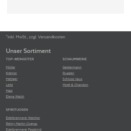
*inkl. MwSt., zzgl. Versandkosten
Footer-Menü
Unser Sortiment
TOP-WEINGÜTER
SCHAUMWEINE
Müller
Geldermann
Krämer
Ruggeri
Metzger
Schloss Vaux
Leitz
Moët & Chandon
Masi
Elena Walch
SPIRITUOSEN
Edelbrennerei Walcher
Rémy Martin Cognac
Edelbrennerei Fassbind