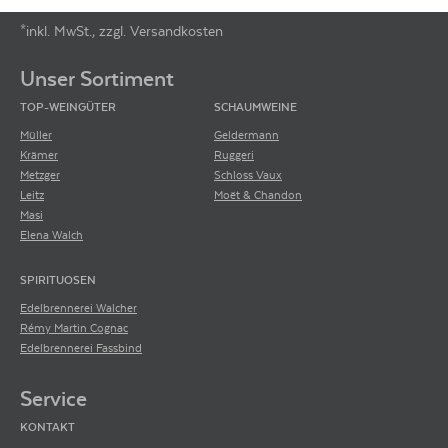
*inkl. MwSt., zzgl. Versandkosten
Footer-Menü
Unser Sortiment
TOP-WEINGÜTER
SCHAUMWEINE
Müller
Geldermann
Krämer
Ruggeri
Metzger
Schloss Vaux
Leitz
Moët & Chandon
Masi
Elena Walch
SPIRITUOSEN
Edelbrennerei Walcher
Rémy Martin Cognac
Edelbrennerei Fassbind
Service
KONTAKT