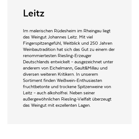
ALLERGENE / INHALTSSTOFFE
Gluten, Sulfite
Leitz
Schäumendes Getränk aus
PRODUKTTYP
entalkoholisiertem Wein,
Im malerischen Rüdesheim im Rheingau liegt
vegan
das Weingut Johannes Leitz. Mit viel
INHALT (LITER)
0.75
l
Fingerspitzengefühl, Weitblick und 250 Jahren
Weinbautradition hat sich das Gut zu einem der
JJ Leitz GmbH, Theodor-
renommiertesten Riesling-Erzeuger
PRODUZENT / ABFÜLLER / HERSTELLER
Heuss-Str. 5 65385
Deutschlands entwickelt – ausgezeichnet unter
Rüdesheim am Rhein
anderem von Eichelmann, Gault&Millau und
diversen weiteren Kritikern. In unserem
WEINTYPGESCHMACK
Süss
Sortiment finden Weißwein-Enthusiasten
EAN
4260196280198
fruchtbetonte und trockene Spitzenweine von
Leitz – auch alkoholfrei. Neben seiner
ARTIKELNUMMER
106065
außergewöhnlichen Riesling-Vielfalt überzeugt
das Weingut mit exzellenten Lagen.