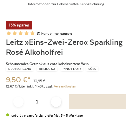
Informationen zur Lebensmittel-Kennzeichnung
13% sparen
(
1
)
Kundenmeinungen
Leitz »Eins-Zwei-Zero« Sparkling
Rosé Alkoholfrei
Schäumendes Getränk aus entalkoholisiertem Wein
DEUTSCHLAND
RHEINGAU
PINOT NOIR
SÜSS
9,50
€
*
10,95
€
12,67
€/Liter
inkl. MwSt.,
zzgl.
Versandkosten
sofort versandfertig, Lieferfrist 3 - 5 Werktage