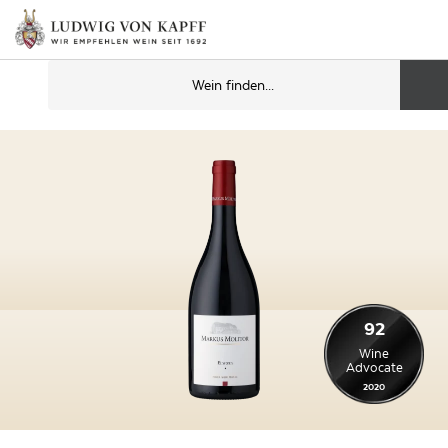
92
Wine
Advocate
2020