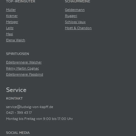
TOP-WEINGÜTER
SCHAUMWEINE
Müller
Geldermann
Krämer
Ruggeri
Metzger
Schloss Vaux
Leitz
Moët & Chandon
Masi
Elena Walch
SPIRITUOSEN
Edelbrennerei Walcher
Rémy Martin Cognac
Edelbrennerei Fassbind
Service
KONTAKT
service@ludwig-von-kapff.de
0421 - 399 43 17
Montag bis Freitag von 9:00 bis 17:00 Uhr
SOCIAL MEDIA