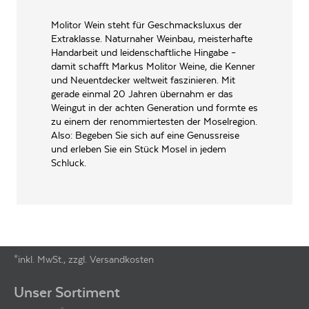
INHALT (LITER)
0.75
l
Molitor Wein steht für Geschmacksluxus der
Weingut Markus Molitor,
Extraklasse. Naturnaher Weinbau, meisterhafte
PRODUZENT / ABFÜLLER / HERSTELLER
Haus Klosterberg 54470
Handarbeit und leidenschaftliche Hingabe –
Bernkastel-Wehlen
damit schafft Markus Molitor Weine, die Kenner
und Neuentdecker weltweit faszinieren. Mit
WEINTYPGESCHMACK
Trocken
gerade einmal 20 Jahren übernahm er das
EAN
4022391813812
Weingut in der achten Generation und formte es
zu einem der renommiertesten der Moselregion.
ARTIKELNUMMER
139497
Also: Begeben Sie sich auf eine Genussreise
und erleben Sie ein Stück Mosel in jedem
Schluck.
*inkl. MwSt., zzgl. Versandkosten
Footer-Menü
Unser Sortiment