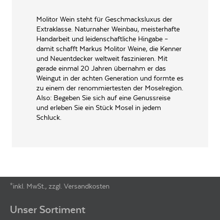
INHALT (LITER)
0.75
l
Molitor Wein steht für Geschmacksluxus der
Extraklasse. Naturnaher Weinbau, meisterhafte
Weingut Markus Molitor,
Handarbeit und leidenschaftliche Hingabe –
PRODUZENT / ABFÜLLER / HERSTELLER
Haus Klosterberg 54470
damit schafft Markus Molitor Weine, die Kenner
Bernkastel-Wehlen
und Neuentdecker weltweit faszinieren. Mit
WEINTYPGESCHMACK
Trocken
gerade einmal 20 Jahren übernahm er das
Weingut in der achten Generation und formte es
EAN
4022391093412
zu einem der renommiertesten der Moselregion.
Also: Begeben Sie sich auf eine Genussreise
ARTIKELNUMMER
139478
und erleben Sie ein Stück Mosel in jedem
Schluck.
*inkl. MwSt., zzgl. Versandkosten
Footer-Menü
Unser Sortiment