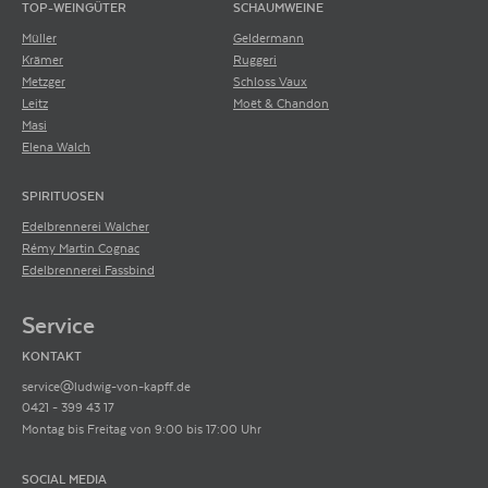
TOP-WEINGÜTER
SCHAUMWEINE
Müller
Geldermann
Krämer
Ruggeri
Metzger
Schloss Vaux
Leitz
Moët & Chandon
Masi
Elena Walch
SPIRITUOSEN
Edelbrennerei Walcher
Rémy Martin Cognac
Edelbrennerei Fassbind
Service
KONTAKT
service@ludwig-von-kapff.de
0421 - 399 43 17
Montag bis Freitag von 9:00 bis 17:00 Uhr
SOCIAL MEDIA