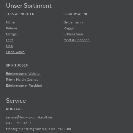
Unser Sortiment
TOP-WEINGÜTER
SCHAUMWEINE
Müller
Geldermann
Krämer
Ruggeri
Metzger
Schloss Vaux
Leitz
Moët & Chandon
Masi
Elena Walch
SPIRITUOSEN
Edelbrennerei Walcher
Rémy Martin Cognac
Edelbrennerei Fassbind
Service
KONTAKT
service@ludwig-von-kapff.de
0421 - 399 43 17
Montag bis Freitag von 9:00 bis 17:00 Uhr