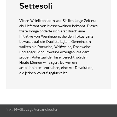
Settesoli
INHALT (LITER)
0.75
l
Cantine Settesoli s.c.a.,
PRODUZENT / ABFÜLLER / HERSTELLER
Strada Statale 115 I-92013
Vielen Weinliebhabern war Sizilien lange Zeit nur
Menfi
als Lieferant von Massenweinen bekannt. Dieses
triste Image änderte sich erst durch eine
EAN
8000254004436
Initiative von Weinbauern, die den Fokus ganz
bewusst auf die Qualität legten. Gemeinsam
ARTIKELNUMMER
500702
wollten sie Rotweine, Weißweine, Roséweine
und sogar Schaumweine erzeugen, die dem
großen Potenzial der Insel gerecht würden.
Heute können wir sagen: Es war ein
ambitioniertes Vorhaben, eine Art Revolution,
die jedoch vollauf geglückt ist ...
*inkl. MwSt., zzgl. Versandkosten
Footer-Menü