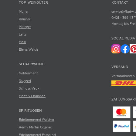
TOP-WEINGÜTER
KONTAKT
Müller
service@ludwig
0421 - 399 43 1
Krämer
Montag bis Frei
Metzger
Leitz
SOCIAL MEDIA
Masi
Elena Walch
SCHAUMWEINE
VERSAND
Geldermann
Versandkosten 
Ruggeri
Schloss Vaux
Moët & Chandon
ZAHLUNGSAR
SPIRITUOSEN
Edelbrennerei Walcher
Rémy Martin Cognac
Edelbrennerei Fassbind