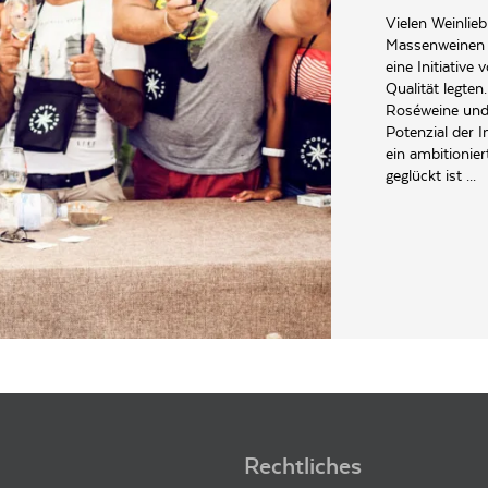
Vielen Weinlieb
Massenweinen b
eine Initiative
Qualität legte
Roséweine und
Potenzial der 
ein ambitionier
geglückt ist ...
tale 115 I-92013 Menfi
Rechtliches