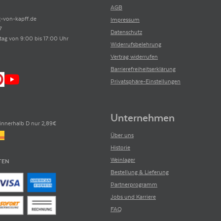
AGB
-von-kapff.de
Impressum
7
Datenschutz
tag von 9:00 bis 17:00 Uhr
Widerrufsbelehrung
Vertrag widerrufen
Barrierefreiheitserklärung
Privatsphäre-Einstellungen
Unternehmen
innerhalb D nur 2,89€
Über uns
Historie
Weinlager
TEN
Bestellung & Lieferung
Partnerprogramm
Jobs und Karriere
FAQ