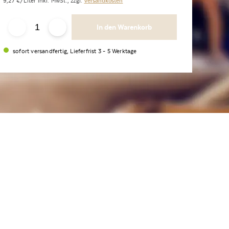
9,27
€/Liter
inkl. MwSt.,
zzgl.
Versandkosten
In den Warenkorb
sofort versandfertig, Lieferfrist 3 - 5 Werktage