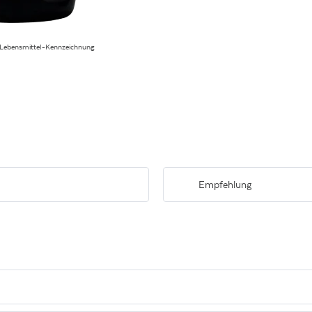
 Lebensmittel-Kennzeichnung
Empfehlung
Beerenfrüchten und Gewürzen.
Passt hervorragend zu allen Hartk