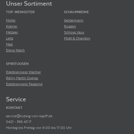
Unser Sortiment
TOP-WEINGÜTER
SCHAUMWEINE
Müller
Geldermann
Krämer
Ruggeri
Metzger
Schloss Vaux
Leitz
Moët & Chandon
Masi
Elena Walch
SPIRITUOSEN
Edelbrennerei Walcher
Rémy Martin Cognac
Edelbrennerei Fassbind
Service
KONTAKT
service@ludwig-von-kapff.de
0421 - 399 43 17
Montag bis Freitag von 9:00 bis 17:00 Uhr