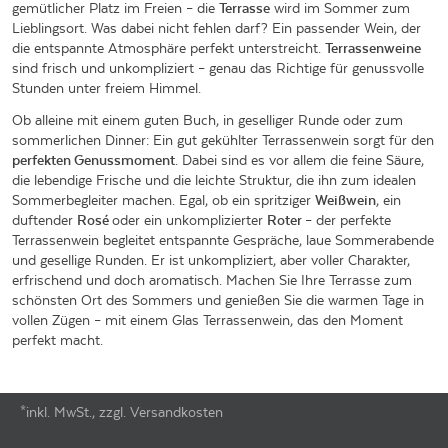
gemütlicher Platz im Freien – die
Terrasse
wird im Sommer zum
Lieblingsort. Was dabei nicht fehlen darf? Ein passender Wein, der
die entspannte Atmosphäre perfekt unterstreicht.
Terrassenweine
sind frisch und unkompliziert – genau das Richtige für genussvolle
Stunden unter freiem Himmel.
Ob alleine mit einem guten Buch, in geselliger Runde oder zum
sommerlichen Dinner: Ein gut gekühlter Terrassenwein sorgt für den
perfekten Genussmoment
. Dabei sind es vor allem die feine Säure,
die lebendige Frische und die leichte Struktur, die ihn zum idealen
Sommerbegleiter machen. Egal, ob ein spritziger
Weißwein
, ein
duftender
Rosé
oder ein unkomplizierter
Roter
– der perfekte
Terrassenwein begleitet entspannte Gespräche, laue Sommerabende
und gesellige Runden. Er ist unkompliziert, aber voller Charakter,
erfrischend und doch aromatisch. Machen Sie Ihre Terrasse zum
schönsten Ort des Sommers und genießen Sie die warmen Tage in
vollen Zügen – mit einem Glas Terrassenwein, das den Moment
perfekt macht.
*inkl. MwSt., zzgl. Versandkosten
Footer-Menü