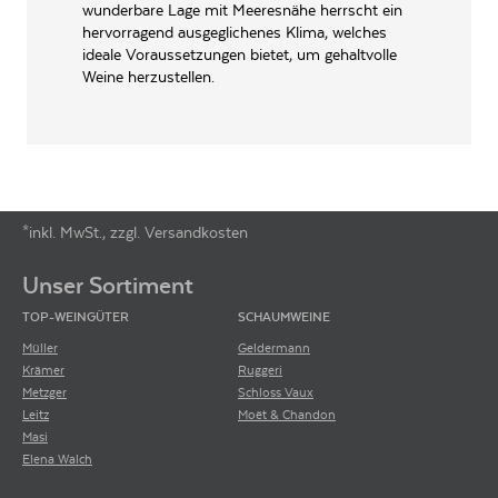
wunderbare Lage mit Meeresnähe herrscht ein
WEINTYPGESCHMACK
Trocken
hervorragend ausgeglichenes Klima, welches
ideale Voraussetzungen bietet, um gehaltvolle
EAN
4046396121000
Weine herzustellen.
ARTIKELNUMMER
121000
*inkl. MwSt., zzgl. Versandkosten
Footer-Menü
Unser Sortiment
TOP-WEINGÜTER
SCHAUMWEINE
Müller
Geldermann
Krämer
Ruggeri
Metzger
Schloss Vaux
Leitz
Moët & Chandon
Masi
Elena Walch