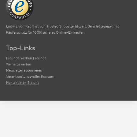
Ludwig von Kapff ist von Trusted Shops zertifiziert, dem Gütesiegel mit
Käuferschutz für 100% sicheres Online-Einkaufen.
Top-Links
Freunde werben Freunde
Weine bewerten
Newsletter abonnieren
Verantwortungsvoller Konsum
Kontaktieren Sie uns