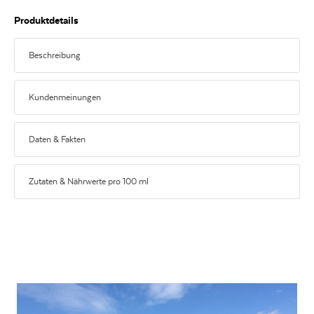
Produktdetails
Beschreibung
Ausdrucksstark und harmonisch
Kundenmeinungen
Die aus Apulien stammende Edelrebe Primitivo ist die "Mutter" des in
Übersee zu Weltruhm gelangten Zinfandel. Im Süden Italiens bringt sie
Kundenmeinungen
ausdrucksstarke und harmonische Rotweine hervor. Unser Terre di
Daten & Fakten
Montelusa wird zur Erhaltung des vollen Fruchtaromas besonders
schonend ausgebaut und bedankt sich dafür mit einem üppigen Aroma
reifer Pflaumen und mit einem verführerischen Hauch von Zimt.
ERZEUGER
Botter Casa Vinicola S.P.A.
Zutaten & Nährwerte pro 100 ml
FARBE
rot
ENERGIE IN KJ
340
kJ
GESCHMACK
Halbtrocken
ENERGIE IN KCAL
81
kcal
LAND
Italien
FETT IN G
0
g
REGION
Apulien
DAVON GESÄTTIGTE FETTSÄUREN
0
g
REBSORTEN AUFLISTUNG
Primitivo
KOHLENHYDRATE
0,5
g